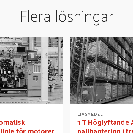
Flera lösningar
R
LIVSMEDEL
tomatisk
1 T Höglyftande 
linje för motorer
pallhantering i f