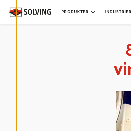
E
D
I
PRODUKTER
INDUSTRIE
G
E
R
A
C
O
O
K
I
E
S
vi
A
V
V
I
S
A
A
L
L
A
A
C