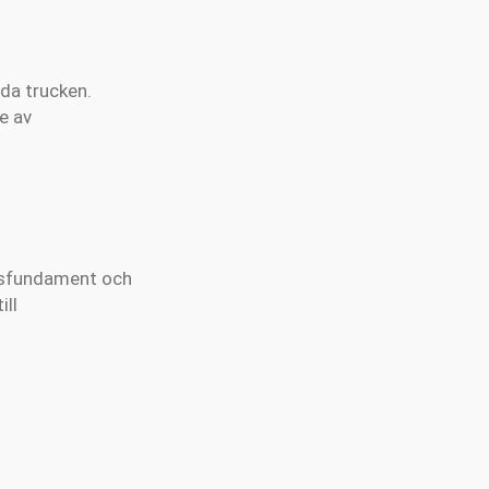
da trucken.
e av
gsfundament och
ill