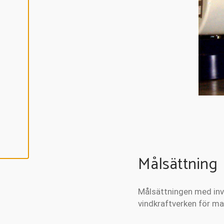
C
E
P
T
E
R
A
A
L
L
A
C
O
O
K
I
E
S
Målsättning
Målsättningen med inve
vindkraftverken för ma