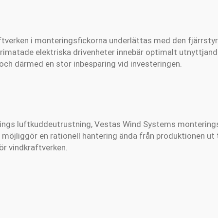
ftverken i monteringsfickorna underlättas med den fjärrstyr
imatade elektriska drivenheter innebär optimalt utnyttjand
 och därmed en stor inbesparing vid investeringen.
vings luftkuddeutrustning, Vestas Wind Systems monterin
möjliggör en rationell hantering ända från produktionen ut t
r vindkraftverken.