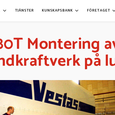
R
TJÄNSTER
KUNSKAPSBANK
FÖRETAGET
80T Montering a
ndkraftverk på l