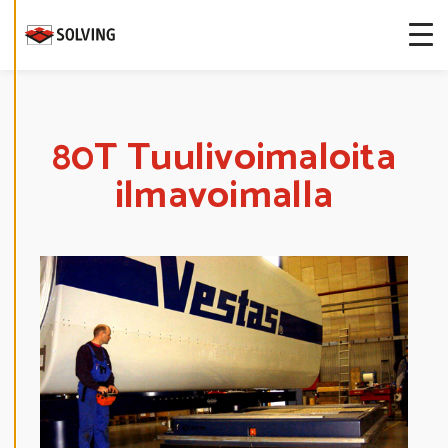
S
T
E
A
S
E
T
U
K
S
80T Tuulivoimaloita
I
A
ilmavoimalla
K
I
E
L
L
Ä
K
A
I
K
K
I
H
Y