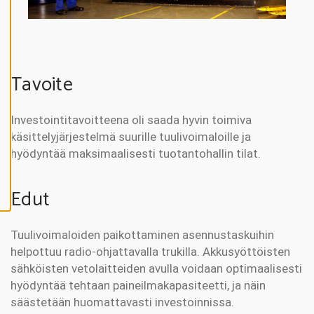
V
Ä
K
S
Y
K
A
I
Tavoite
K
K
I
E
V
Investointitavoitteena oli saada hyvin toimiva
Ä
käsittelyjärjestelmä suurille tuulivoimaloille ja
S
T
hyödyntää maksimaalisesti tuotantohallin tilat.
E
E
T
Edut
Tuulivoimaloiden paikottaminen asennustaskuihin
helpottuu radio-ohjattavalla trukilla. Akkusyöttöisten
sähköisten vetolaitteiden avulla voidaan optimaalisesti
hyödyntää tehtaan paineilmakapasiteetti, ja näin
säästetään huomattavasti investoinnissa.