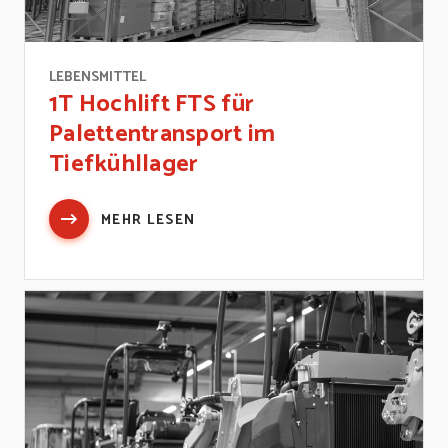
LEBENSMITTEL
1T Hochlift FTS für
Palettentransport im
Tiefkühllager
MEHR LESEN