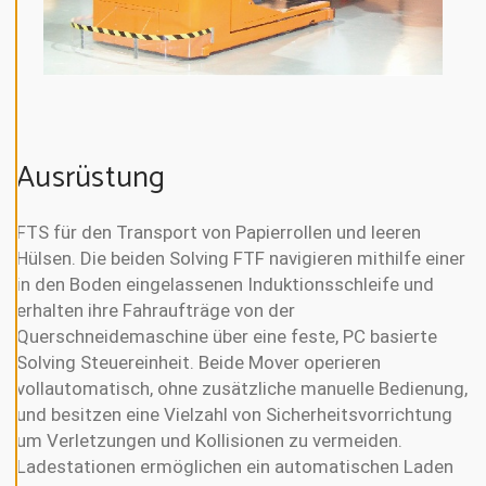
N
E
A
L
L
A
L
L
Ausrüstung
E
C
O
O
FTS für den Transport von Papierrollen und leeren
K
I
Hülsen. Die beiden Solving FTF navigieren mithilfe einer
E
S
in den Boden eingelassenen Induktionsschleife und
A
erhalten ihre Fahraufträge von der
K
Z
Querschneidemaschine über eine feste, PC basierte
E
P
Solving Steuereinheit. Beide Mover operieren
T
vollautomatisch, ohne zusätzliche manuelle Bedienung,
I
E
und besitzen eine Vielzahl von Sicherheitsvorrichtung
R
E
um Verletzungen und Kollisionen zu vermeiden.
N
Ladestationen ermöglichen ein automatischen Laden