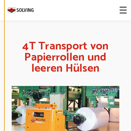
-
E
I
N
S
T
E
L
L
4T Transport von
U
N
G
Papierrollen und
E
N
B
leeren Hülsen
E
A
R
B
E
I
T
E
N
D
E
C
L
I