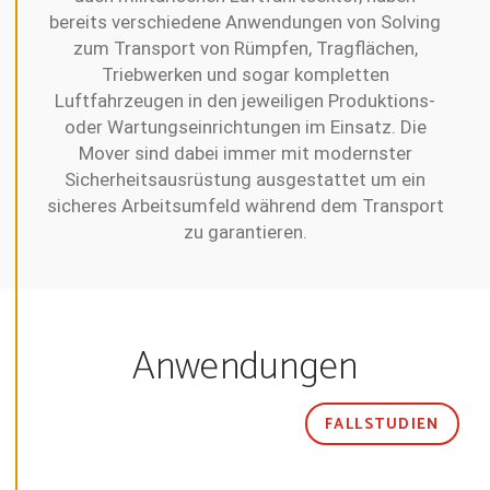
N
bereits verschiedene Anwendungen von Solving
E
A
zum Transport von Rümpfen, Tragflächen,
L
L
Triebwerken und sogar kompletten
Luftfahrzeugen in den jeweiligen Produktions-
oder Wartungseinrichtungen im Einsatz. Die
A
L
Mover sind dabei immer mit modernster
L
E
Sicherheitsausrüstung ausgestattet um ein
C
sicheres Arbeitsumfeld während dem Transport
O
O
zu garantieren.
K
I
E
S
A
K
Z
Anwendungen
E
P
T
I
E
FALLSTUDIEN
R
E
N