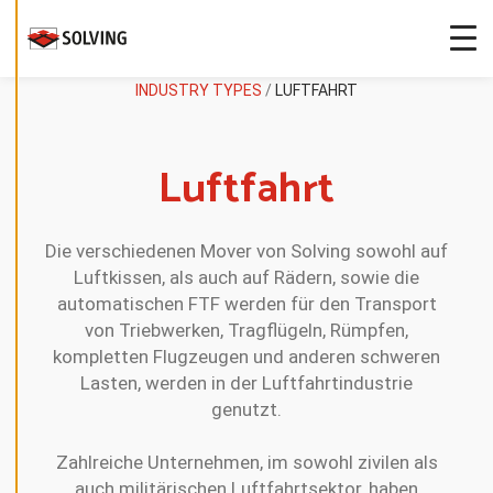
-
E
I
N
S
T
INDUSTRY TYPES
/
LUFTFAHRT
E
L
L
U
Luftfahrt
N
G
E
N
B
E
Die verschiedenen Mover von Solving sowohl auf
A
R
Luftkissen, als auch auf Rädern, sowie die
B
automatischen FTF werden für den Transport
E
I
von Triebwerken, Tragflügeln, Rümpfen,
T
E
kompletten Flugzeugen und anderen schweren
N
Lasten, werden in der Luftfahrtindustrie
genutzt.
D
E
C
Zahlreiche Unternehmen, im sowohl zivilen als
L
auch militärischen Luftfahrtsektor, haben
I