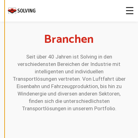
-
E
I
N
S
T
E
Branchen
L
L
U
N
G
E
Seit über 40 Jahren ist Solving in den
N
B
verschiedensten Bereichen der Industrie mit
E
intelligenten und individuellen
A
R
Transportlösungen vertreten. Von Luftfahrt über
B
E
Eisenbahn und Fahrzeugproduktion, bis hin zu
I
Windenergie und diversen anderen Sektoren,
T
E
finden sich die unterschiedlichsten
N
Transportlösungen in unserem Portfolio.
D
E
C
L
I