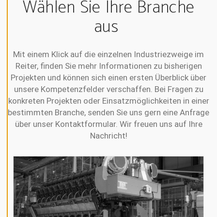
Wählen Sie Ihre Branche
N
E
aus
A
L
L
Mit einem Klick auf die einzelnen Industriezweige im
A
L
Reiter, finden Sie mehr Informationen zu bisherigen
L
Projekten und können sich einen ersten Überblick über
E
C
unsere Kompetenzfelder verschaffen. Bei Fragen zu
O
O
konkreten Projekten oder Einsatzmöglichkeiten in einer
K
bestimmten Branche, senden Sie uns gern eine Anfrage
I
E
über unser Kontaktformular. Wir freuen uns auf Ihre
S
A
Nachricht!
K
Z
E
P
T
I
E
R
E
N