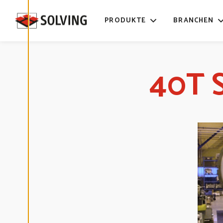
K
I
E
PRODUKTE
BRANCHEN
-
E
I
N
S
T
E
40T 
L
L
U
N
G
E
N
B
E
A
R
B
E
I
T
E
N
D
E