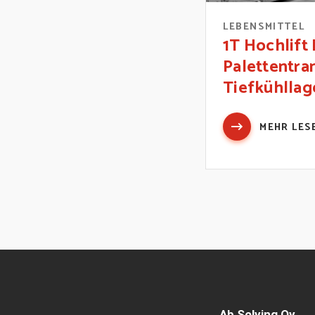
LEBENSMITTEL
1T Hochlift 
Palettentra
Tiefkühllag
MEHR LES
Ab Solving Oy