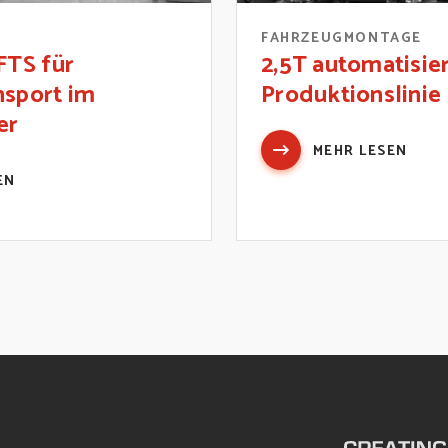
FAHRZEUGMONTAGE
FTS für
2,5T automatisie
nsport im
Produktionslinie
er
MEHR LESEN
EN