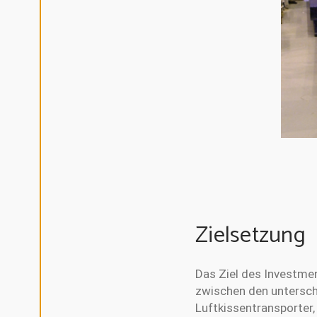
C
L
I
N
E
A
L
L
A
L
L
E
C
O
O
K
I
E
S
A
Zielsetzung
K
Z
E
P
T
Das Ziel des Investmen
I
E
zwischen den unterschi
R
E
Luftkissentransporter