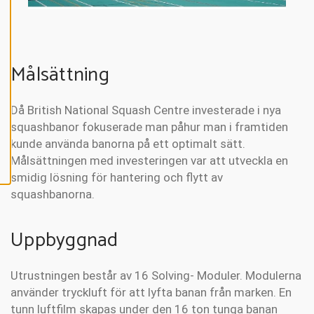
P
T
E
R
A
A
L
Målsättning
L
A
C
O
Då British National Squash Centre investerade i nya
O
K
squashbanor fokuserade man påhur man i framtiden
I
E
kunde använda banorna på ett optimalt sätt.
S
Målsättningen med investeringen var att utveckla en
smidig lösning för hantering och flytt av
squashbanorna.
Uppbyggnad
Utrustningen består av 16 Solving- Moduler. Modulerna
använder tryckluft för att lyfta banan från marken. En
tunn luftfilm skapas under den 16 ton tunga banan