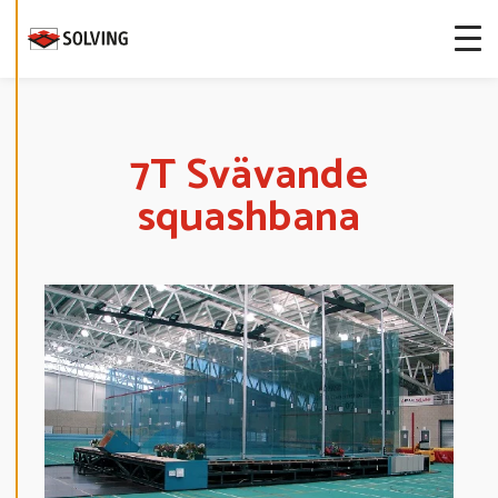
I
G
E
R
A
C
O
O
K
I
7T Svävande
E
S
squashbana
A
V
V
I
S
A
A
L
L
A
A
C
C
E