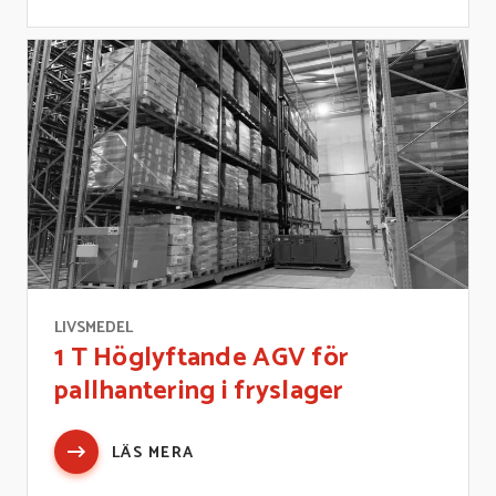
LIVSMEDEL
1 T Höglyftande AGV för
pallhantering i fryslager
LÄS MERA