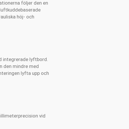
tionerna följer den en
n luftkuddebaserade
rauliska höj- och
 integrerade lyftbord.
an den mindre med
nteringen lyfta upp och
llimeterprecision vid