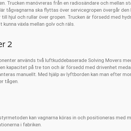
en. Trucken manövreras från en radiosändare och mellan sta
 När tågvagnarna ska flyttas över servicegropen övergår de
till hjul och rullar över gropen. Trucken är försedd med hyd
tt kunna växla mellan golv och räls.
r 2
onenter används två luftkuddebaserade Solving Movers med
 en kapacitet på tre ton och är försedd med drivenhet med
hanteras manuellt. Med hjälp av lyftborden kan man efter mo
er tågen.
styrmetoden kan vagnarna köras in och positioneras med mi
tionerna i fabriken.