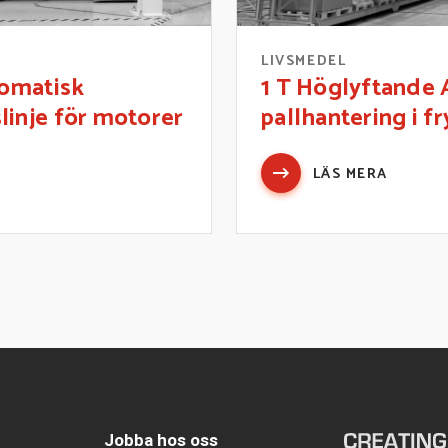
R
LIVSMEDEL
tomatisk
1 T Höglyftande 
linje för motorer
pallhantering i f
LÄS MERA
Jobba hos oss