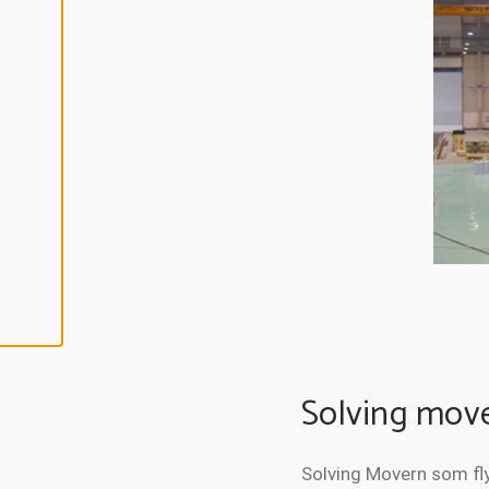
C
E
P
T
E
R
A
A
L
L
A
C
O
O
K
I
E
S
Solving move
Solving Movern som fly