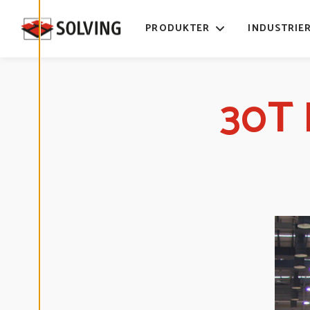
E
D
I
PRODUKTER
INDUSTRIE
G
E
R
A
C
O
O
30T 
K
I
E
S
A
V
V
I
S
A
A
L
L
A
A
C