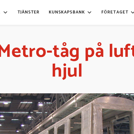
R
TJÄNSTER
KUNSKAPSBANK
FÖRETAGET
Metro-tåg på luf
hjul