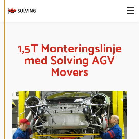
I
G
E
R
A
C
O
O
K
I
1,5T Monteringslinje
E
S
med Solving AGV
Movers
A
V
V
I
S
A
A
L
L
A
A
C
C
E