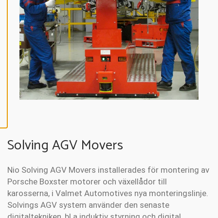
P
T
E
R
A
A
L
L
A
C
O
O
K
I
E
S
Solving AGV Movers
Nio Solving AGV Movers installerades för montering av
Porsche Boxster motorer och växellådor till
karosserna, i Valmet Automotives nya monteringslinje.
Solvings AGV system använder den senaste
digitaltekniken, bl a induktiv styrning och digital