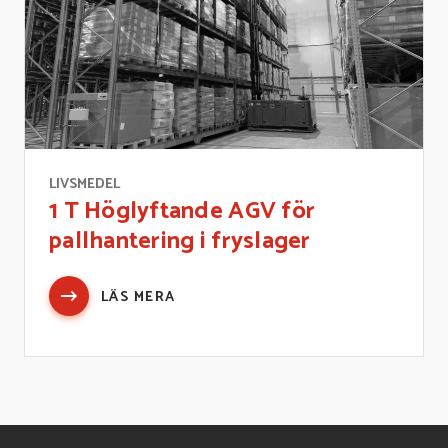
LIVSMEDEL
1 T Höglyftande AGV för
pallhantering i fryslager
LÄS MERA