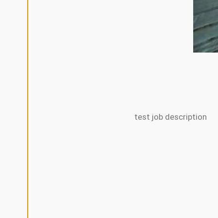
D
E
C
L
I
N
E
A
L
L
A
L
L
E
test job description
C
O
O
K
I
E
S
A
K
Z
E
P
T
I