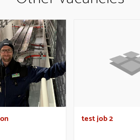
ion
test job 2