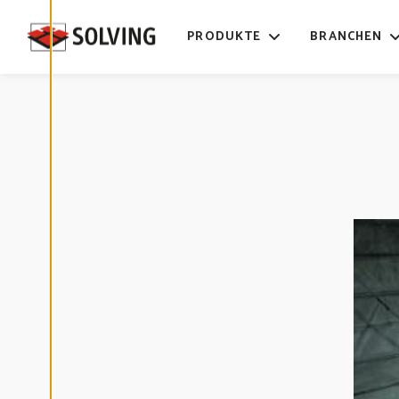
C
O
O
PRODUKTE
BRANCHEN
K
I
E
-
E
I
N
S
T
E
L
L
U
N
G
E
N
B
E
A
R
B
E
I
T
E
N