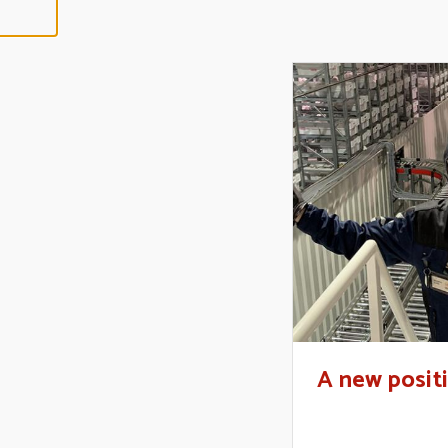
E
R
E
N
A new posit