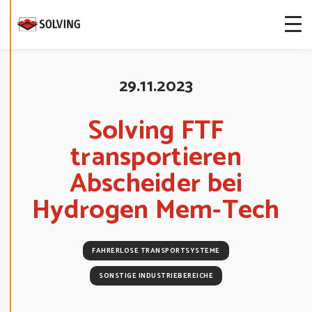
-
E
I
N
S
T
E
L
29.11.2023
L
U
N
G
Solving FTF
E
N
transportieren
B
E
A
Abscheider bei
R
B
E
Hydrogen Mem-Tech
I
T
E
N
FAHRERLOSE TRANSPORTSYSTEME
D
SONSTIGE INDUSTRIEBEREICHE
E
C
L
I