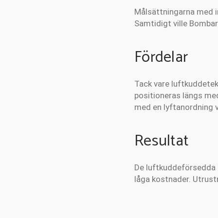
Målsättningarna med i
Samtidigt ville Bomba
Fördelar
Tack vare luftkuddetekn
positioneras längs me
med en lyftanordning v
Resultat
De luftkuddeförsedda m
låga kostnader. Utrus