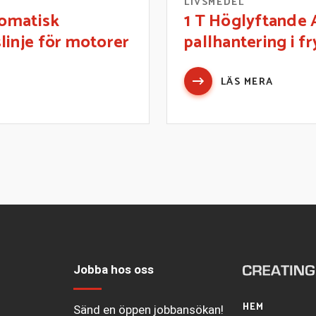
R
LIVSMEDEL
tomatisk
1 T Höglyftande 
linje för motorer
pallhantering i f
LÄS MERA
Jobba hos oss
HEM
Sänd en öppen jobbansökan!