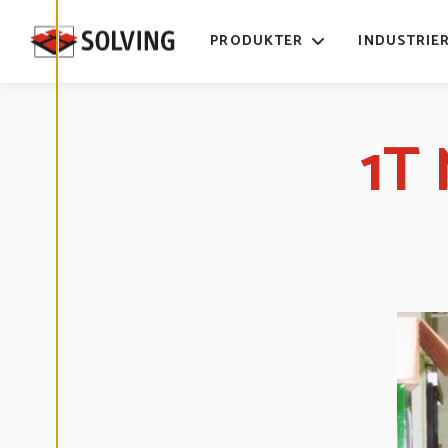
E
D
I
PRODUKTER
INDUSTRIE
G
E
R
A
C
O
O
1T 
K
I
E
S
A
V
V
I
S
A
A
L
L
A
A
C