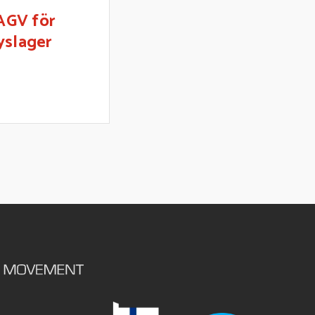
AGV för
ryslager