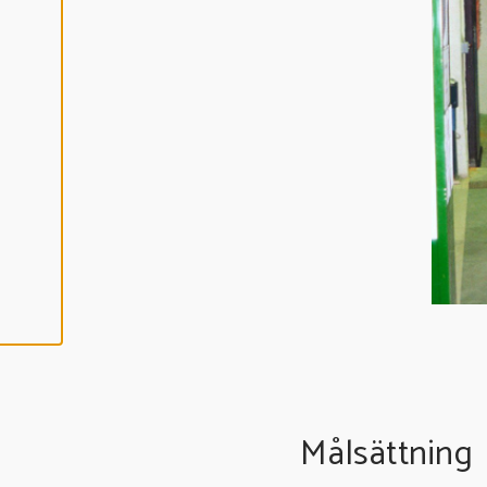
C
E
P
T
E
R
A
A
L
L
A
C
O
O
K
I
E
S
Målsättning