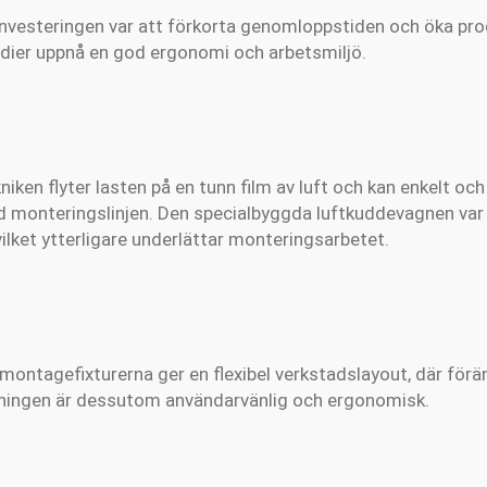
nvesteringen var att förkorta genomloppstiden och öka pro
rdier uppnå en god ergonomi och arbetsmiljö.
iken flyter lasten på en tunn film av luft och kan enkelt och 
d monteringslinjen. Den specialbyggda luftkuddevagnen va
ilket ytterligare underlättar monteringsarbetet.
ontagefixturerna ger en flexibel verkstadslayout, där föränd
tningen är dessutom användarvänlig och ergonomisk.