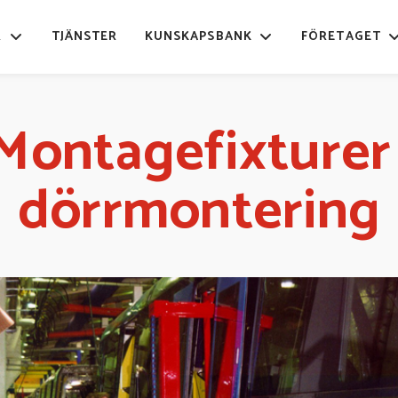
R
TJÄNSTER
KUNSKAPSBANK
FÖRETAGET
Montagefixturer
dörrmontering