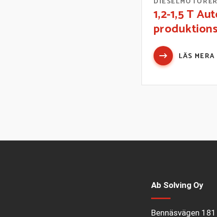
DIESELMOTORE
1,2-1,5 T Au
produktions
LÄS MERA
Ab Solving Oy
Bennäsvägen 181