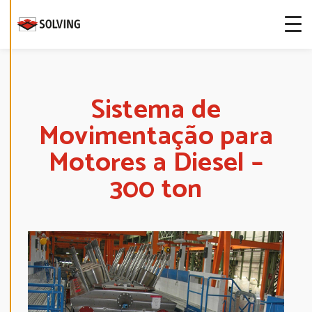
more about
our cookies.
E
D
I
T
Sistema de
C
O
Movimentação para
O
K
I
Motores a Diesel –
E
S
E
300 ton
T
T
I
N
G
S
D
E
C
L
I