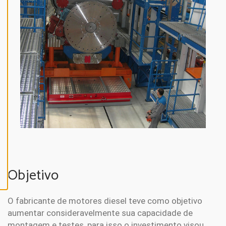
N
E
A
L
L
A
C
C
E
P
T
A
L
L
C
O
O
K
I
E
S
Objetivo
O fabricante de motores diesel teve como objetivo
aumentar consideravelmente sua capacidade de
montagem e testes, para isso o investimento visou