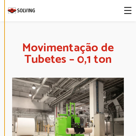
more about
our cookies.
E
D
I
T
Movimentação de
C
O
Tubetes – 0,1 ton
O
K
I
E
S
E
T
T
I
N
G
S
D
E
C
L
I