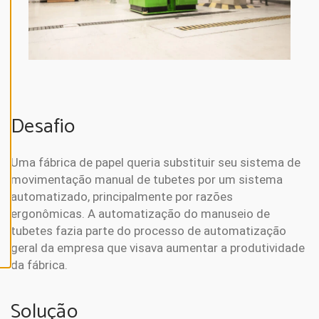
N
E
A
L
L
A
C
C
E
Desafio
P
T
A
L
Uma fábrica de papel queria substituir seu sistema de
L
C
movimentação manual de tubetes por um sistema
O
O
automatizado, principalmente por razões
K
ergonômicas. A automatização do manuseio de
I
E
tubetes fazia parte do processo de automatização
S
geral da empresa que visava aumentar a produtividade
da fábrica.
Solução