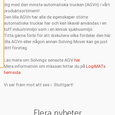
P
dig med den minsta automatiska trucken (AGVn) i vårt
T
E
produktsortiment!
R
A
Den lilla AGVn har alla de egenskaper större
A
automatiska truckar har och kan likaväl användas i en
L
L
tuff industrimiljö som i en klinisk sjukhusmiljö.
A
C
Titta gärna förbi för att diskutera vilka fördelar den här
O
O
lilla AGVn eller någon annan Solving Mover kan ge just
K
ditt företag.
I
E
S
Läs mera om Solvings senaste AGV
här
.
Mera information om mässan hittar du på
LogiMATs
hemsida
.
Vi ser fram mot att ses i Stuttgart!
Flera nyheter