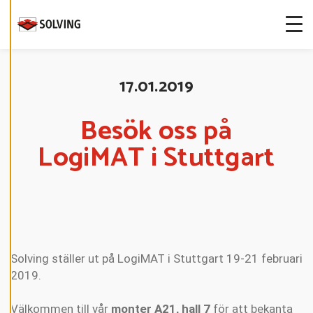
I
G
E
R
A
C
O
O
17.01.2019
K
I
E
S
Besök oss på
LogiMAT i Stuttgart
A
V
V
I
S
A
A
L
L
A
Solving ställer ut på LogiMAT i Stuttgart 19-21 februari
2019.
A
C
C
E
Välkommen till vår
monter A21, hall 7
för att bekanta