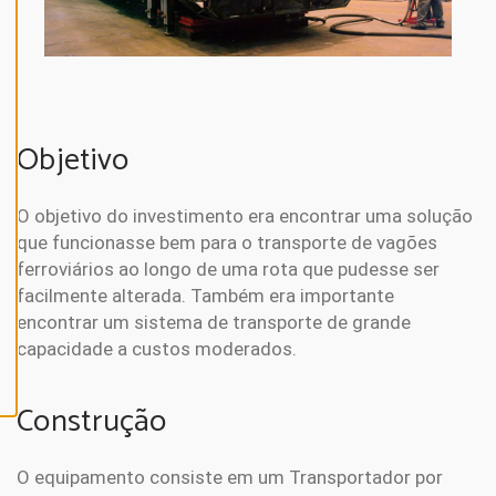
N
E
A
L
L
A
Objetivo
C
C
E
P
T
O objetivo do investimento era encontrar uma solução
A
L
que funcionasse bem para o transporte de vagões
L
ferroviários ao longo de uma rota que pudesse ser
C
O
facilmente alterada. Também era importante
O
K
encontrar um sistema de transporte de grande
I
capacidade a custos moderados.
E
S
Construção
O equipamento consiste em um Transportador por