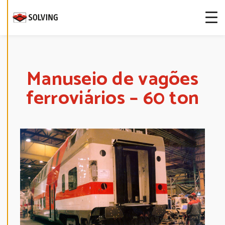
more about
our cookies.
E
D
I
T
Manuseio de vagões
C
O
ferroviários – 60 ton
O
K
I
E
S
E
T
T
I
N
G
S
D
E
C
L
I