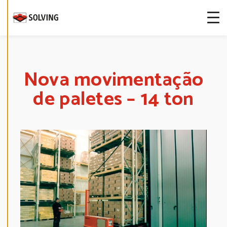
more about
our cookies.
E
D
I
T
Nova movimentação
C
O
de paletes – 14 ton
O
K
I
E
S
E
T
T
I
N
G
S
D
E
C
L
I