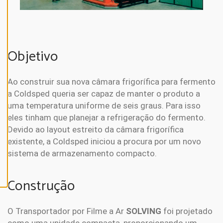
N
E
A
L
L
Objetivo
A
C
C
E
Ao construir sua nova câmara frigorífica para fermento
P
a Coldsped queria ser capaz de manter o produto a
T
A
uma temperatura uniforme de seis graus. Para isso
L
L
eles tinham que planejar a refrigeração do fermento.
C
O
Devido ao layout estreito da câmara frigorífica
O
existente, a Coldsped iniciou a procura por um novo
K
I
sistema de armazenamento compacto.
E
S
Construção
O Transportador por Filme a Ar
SOLVING
foi projetado
como uma unidade compacta, proporcionando um