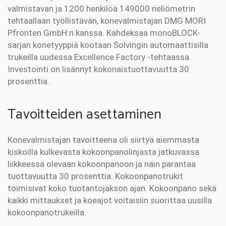
valmistavan ja 1200 henkilöä 149000 neliömetrin
tehtaallaan työllistävän, konevalmistajan DMG MORI
Pfronten GmbH:n kanssa. Kahdeksaa monoBLOCK-
sarjan konetyyppiä kootaan Solvingin automaattisilla
trukeilla uudessa Excellence Factory -tehtaassa.
Investointi on lisännyt kokonaistuottavuutta 30
prosenttia.
Tavoitteiden asettaminen
Konevalmistajan tavoitteena oli siirtyä aiemmasta
kiskoilla kulkevasta kokoonpanolinjasta jatkuvassa
liikkeessä olevaan kokoonpanoon ja näin parantaa
tuottavuutta 30 prosenttia. Kokoonpanotrukit
toimisivat koko tuotantojakson ajan. Kokoonpano sekä
kaikki mittaukset ja koeajot voitaisiin suorittaa uusilla
kokoonpanotrukeilla.