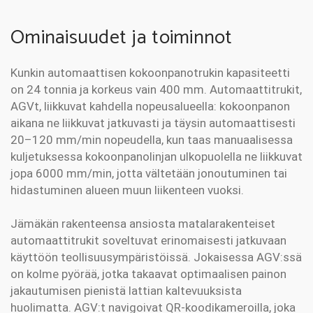
Ominaisuudet ja toiminnot
Kunkin automaattisen kokoonpanotrukin kapasiteetti
on 24 tonnia ja korkeus vain 400 mm. Automaattitrukit,
AGVt, liikkuvat kahdella nopeusalueella: kokoonpanon
aikana ne liikkuvat jatkuvasti ja täysin automaattisesti
20–120 mm/min nopeudella, kun taas manuaalisessa
kuljetuksessa kokoonpanolinjan ulkopuolella ne liikkuvat
jopa 6000 mm/min, jotta vältetään jonoutuminen tai
hidastuminen alueen muun liikenteen vuoksi.
Jämäkän rakenteensa ansiosta matalarakenteiset
automaattitrukit soveltuvat erinomaisesti jatkuvaan
käyttöön teollisuusympäristöissä. Jokaisessa AGV:ssä
on kolme pyörää, jotka takaavat optimaalisen painon
jakautumisen pienistä lattian kaltevuuksista
huolimatta. AGV:t navigoivat QR-koodikameroilla, joka