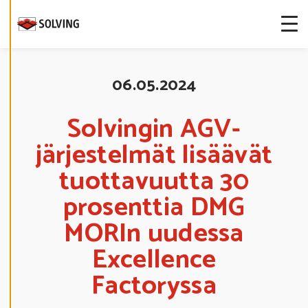
S
T
E
A
S
E
T
U
06.05.2024
K
S
I
A
Solvingin AGV-
järjestelmät lisäävät
K
I
E
tuottavuutta 30
L
L
prosenttia DMG
Ä
K
A
MORIn uudessa
I
K
K
Excellence
I
Factoryssa
H
Y