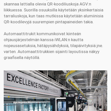
skannaa lattialla olevia QR-koodiliuskoja AGV:n
liikkuessa. Suorilla osuuksilla käytetään yksinkertaisia
tarraliuskoja, kun taas mutkissa käytetään alumiinisia
QR-koodilevyjä suurempien pintapaineiden takia.
Automaattitrukit kommunikoivat kiinteän
ohjausjärjestelmän kanssa iWLAN:n kautta
nopeusasetuksia, hätäpysähdyksiä, tilapäivityksiä jne.
varten. Automaattitrukkien sijainti layoutissa näkyy
graafisella näytöllä.