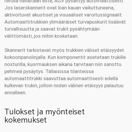
reitillä havaitaan este, AGV pysähtyy automaattisesti.
Jos laserskannerit ovat liian kauan vaikuttuneena,
aktivoituvat akustiset ja visuaaliset varoitussignaalit.
Automaattitrukkien ylimääräiset turvapuskurit lisäävät
turvallisuutta ja saavat trukit pysähtymään
välittömästi, jos niihin kosketaan.
Skannerit tarkistavat myös trukkien väliset etäisyydet
kokoonpanolinjalla. Kun komponentit asetetaan trukille
nosturilla, kuormauksen aikana tarvitaan niin sanottu
pehmeä pysäytys. Tällaisissa tilanteissa
automaattitrukki saavuttaa automaattisesti edellä
kulkevan trukin, jolloin niiden välinen etäisyys palautuu
ennalleen.
Tulokset ja myönteiset
kokemukset