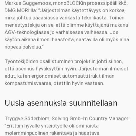
Markus Guggemoos, monoBLOCKin prosessipäällikkö,
DMG MORI:lla: ”Järjestelmän käytettävyys on korkea,
mikä johtuu pääasiassa vankasta tekniikasta. Toinen
menestystekijä on se, että olimme käyttäjänä mukana
AGV-teknologiassa jo varhaisessa vaiheessa. Jos
käytön aikana ilmeni haasteita, saatavilla oli myös aina
nopeaa palvelua.”
Työntekijöiden osallistuminen projektiin johti siihen,
että asennus hyväksyttiin hyvin. Järjestelmän ilmeiset
edut, kuten ergonomiset automaattitrukit ilman
kompastumisvaaraa, otettiin hyvin vastaan.
Uusia asennuksia suunnitellaan
Tryggve Söderblom, Solving GmbH:n Country Manager:
”Erittäin hyvälle yhteistyölle oli ominaista
molemminpuolinen rakentava ja haastava