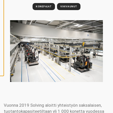
V
Ä
KONEPAJAT
VIHIVAUNUT
K
S
Y
K
A
I
K
K
I
E
V
Ä
S
T
E
E
T
Vuonna 2019 Solving aloitti yhteistyön saksalaisen,
tuotantokapasiteetiltaan yli 1 000 konetta vuodessa