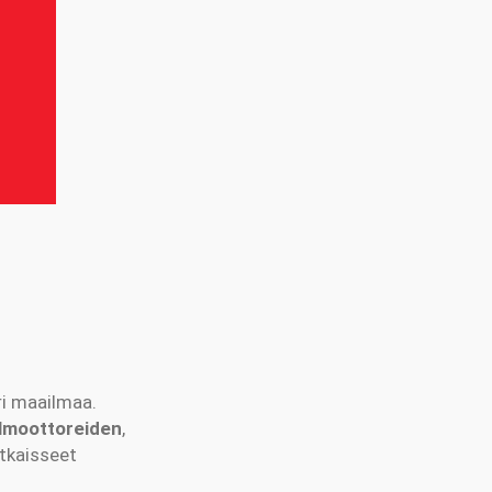
ri maailmaa.
lmoottoreiden
,
atkaisseet