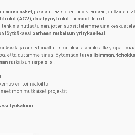
mmäinen askel
, joka auttaa sinua tunnistamaan, millainen ra
itrukit (AGV)
,
ilmatyynytrukit
tai
muut trukit
.
uitenkin ainutlaatuinen, joten suosittelemme aina keskuste
sa löytääksesi
parhaan ratkaisun yrityksellesi
.
ksella ja onnistuneilla toimituksilla asiakkaille ympäri m
anoa, että autamme sinua löytämään
turvallisimman
,
tehokk
man
ratkaisun tarpeisiisi.
t
emus eri toimialoilta
uneet monimutkaiset projektit
sesi työkaluun: