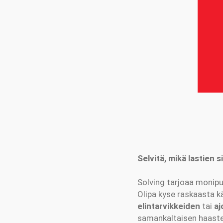
Selvitä, mikä lastien s
Solving tarjoaa monipu
Olipa kyse raskaasta k
elintarvikkeiden
tai
aj
samankaltaisen haast