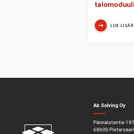
talomoduulie
LUE LISÄÄ
Ab Solving Oy
Pännäistentie 18
68600 Pietarsaari