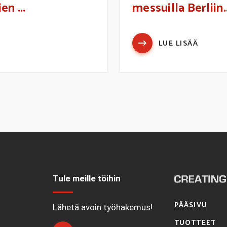
n ...
messuilla Berliin..
LUE LISÄÄ
Tule meille töihin
PÄÄSIVU
1
Lähetä avoin työhakemus!
TUOTTEET