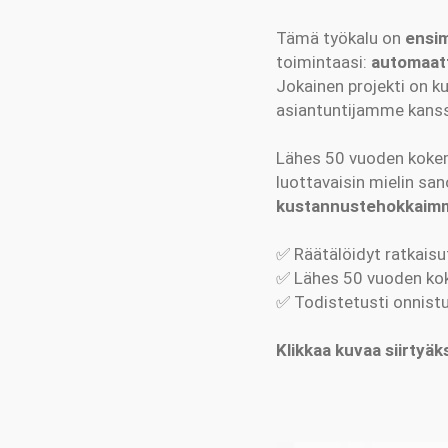
Tämä työkalu on
ensi
toimintaasi:
automaatt
Jokainen projekti on k
asiantuntijamme kans
Lähes 50 vuoden kokemu
luottavaisin mielin s
kustannustehokkaim
✅ Räätälöidyt ratkaisu
✅ Lähes 50 vuoden kok
✅ Todistetusti onnist
Klikkaa kuvaa siirtyäk