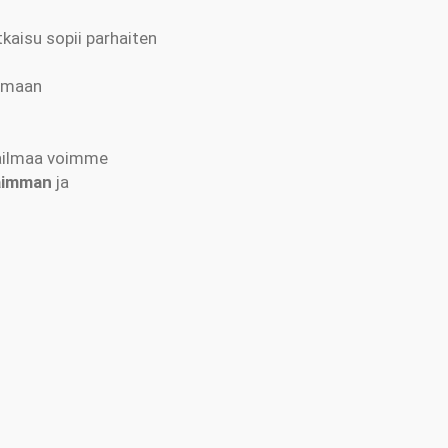
tkaisu sopii parhaiten
lemaan
aailmaa voimme
aimman
ja