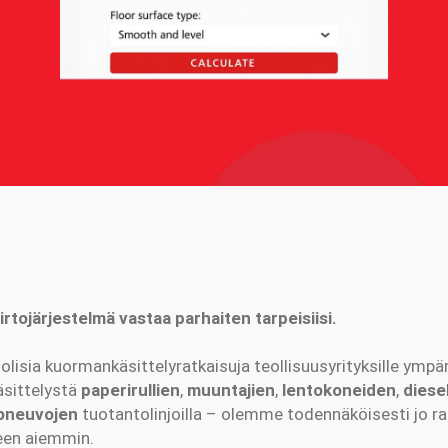
iirtojärjestelmä vastaa parhaiten tarpeisiisi.
olisia kuormankäsittelyratkaisuja teollisuusyrityksille ympä
äsittelystä
paperirullien
,
muuntajien
,
lentokoneiden
,
diese
oneuvojen
tuotantolinjoilla – olemme todennäköisesti jo r
een aiemmin.