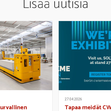
Lisää uutisia
27.04.2026
urvallinen
Tapaa meidät C