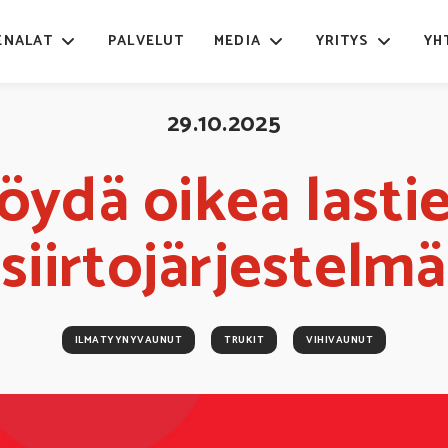
ENALAT
PALVELUT
MEDIA
YRITYS
YH
29.10.2025
öydä oikea lasti
siirtojärjestelmä
ILMATYYNYVAUNUT
TRUKIT
VIHIVAUNUT