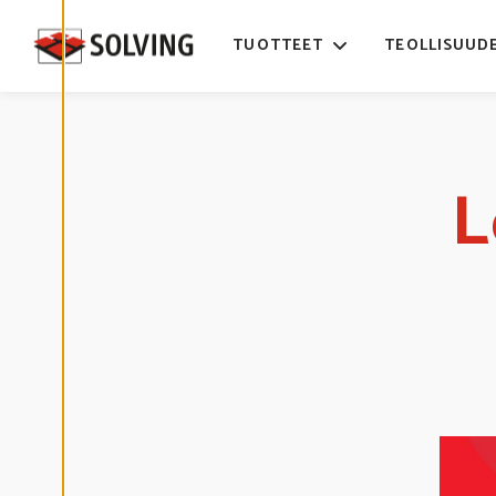
Ä
S
T
TUOTTEET
TEOLLISUUD
E
A
S
E
T
U
K
S
I
L
A
K
I
E
L
L
Ä
K
A
I
K
K
I
H