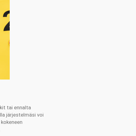
t tai ennalta
la järjestelmäsi voi
a kokeneen
.