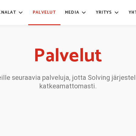
ENALAT
PALVELUT
MEDIA
YRITYS
YH
Palvelut
lle seuraavia palveluja, jotta Solving järjeste
katkeamattomasti.