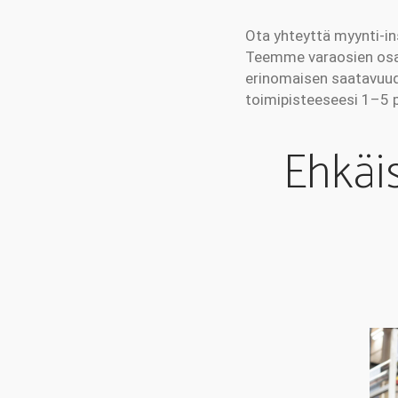
Ota yhteyttä myynti-in
Teemme varaosien osalt
erinomaisen saatavuud
toimipisteeseesi 1–5 
Ehkäi