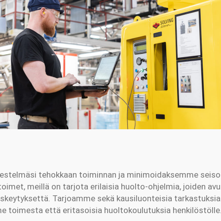
stelmäsi tehokkaan toiminnan ja minimoidaksemme seisoki
met, meillä on tarjota erilaisia huolto-ohjelmia, joiden avul
eskeytyksettä. Tarjoamme sekä kausiluonteisia tarkastuksi
 toimesta että eritasoisia huoltokoulutuksia henkilöstölle