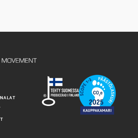
ENALAT
T
OT