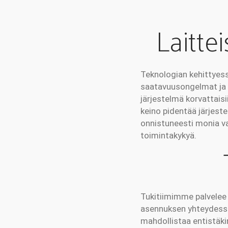
Laitte
Teknologian kehittyess
saatavuusongelmat ja t
järjestelmä korvattaisi
keino pidentää järjest
onnistuneesti monia va
toimintakykyä.
Tukitiimimme palvelee ai
asennuksen yhteydessä
mahdollistaa entistä