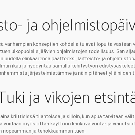
isto- ja ohjelmistopäiv
ä vanhempien konseptien kohdalla tulevat lopulta vastaan 
uen ulkopuolelle jäävien ohjelmistojen todellisuus. Sen sija
in uudella elinkaarensa päätteeksi, laitteisto- ja ohjelmisto
elmän ikää ja hyödyntää samalla kehitystyön edistysaskelee
nhemmista järjestelmistämme ja näin pitäneet yllä niiden 
Tuki ja vikojen etsint
na kriittisissä tilanteissa ja silloin, kun apua tarvitaan väl
 voidaan myös ottaa käyttöön kaukovalvonta- ja vianetsint
kin nopeamman ja tehokkaamman tuen.