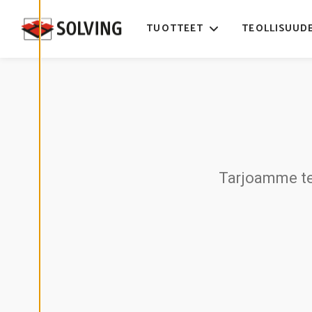
Ä
S
T
TUOTTEET
TEOLLISUUD
E
A
S
E
T
U
K
S
I
A
K
I
E
Tarjoamme tei
L
L
Ä
K
A
I
K
K
I
H