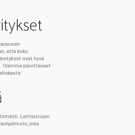
itykset
varaosien
an, että koko
päivitykset ovat hyvä
t. Olemme päivittäneet
tehokasta
ä
ittömästi. Laitteistojen
äohjelmisto, joka