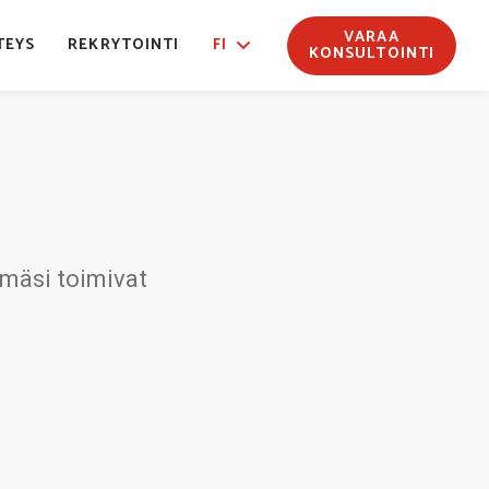
VARAA
TEYS
REKRYTOINTI
FI
KONSULTOINTI
lmäsi toimivat