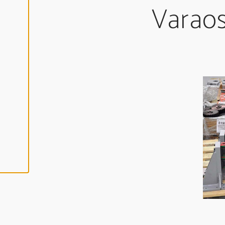
Y
Varaos
V
Ä
K
S
Y
K
A
I
K
K
I
E
V
Ä
S
T
E
E
T