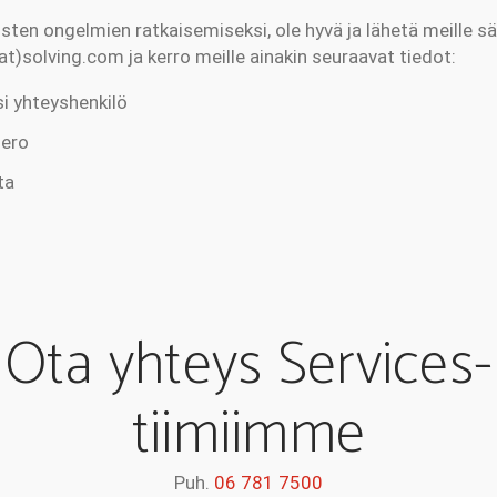
sten ongelmien ratkaisemiseksi, ole hyvä ja lähetä meille s
t)solving.com ja kerro meille ainakin seuraavat tiedot:
esi yhteyshenkilö
mero
ta
Ota yhteys Services-
tiimiimme
Puh.
06 781 7500