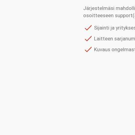
Järjestelmäsi mahdolli
osoitteeseen support(a
Sijainti ja yrityks
Laitteen sarjanu
Kuvaus ongelmas