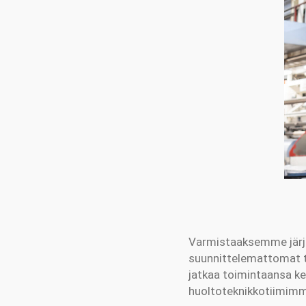
Varmistaaksemme järje
suunnittelemattomat toi
jatkaa toimintaansa k
huoltoteknikkotiimimme