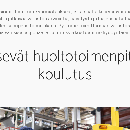
sinööritiimiimme varmistaaksesi, että saat alkuperäisvaraos
a jatkuvaa varaston arviointia, päivitystä ja laajennusta
en ja nopean toimituksen. Pyrimme toimittamaan varastos
päivän sisällä globaalia toimitusverkostoamme hyödyntäen.
sevät huoltotoimenpit
koulutus