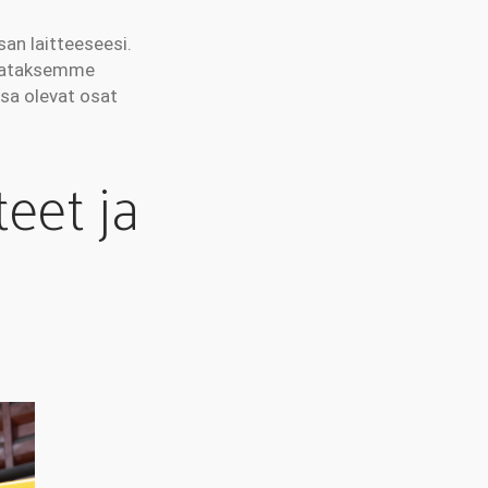
an laitteeseesi.
 taataksemme
sa olevat osat
eet ja