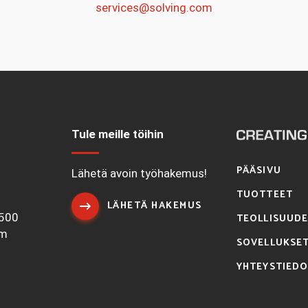
services@solving.com
Tule meille töihin
PÄÄSIVU
1
Lähetä avoin työhakemus!
TUOTTEET
LÄHETÄ HAKEMUS
7500
TEOLLISUUD
om
SOVELLUKSE
YHTEYSTIED