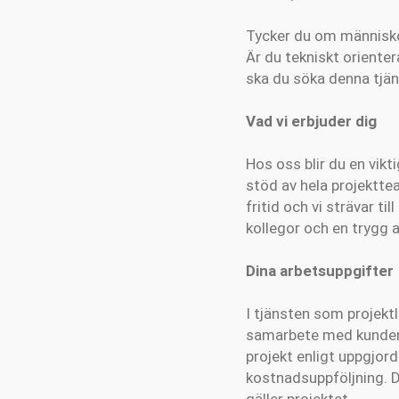
Tycker du om människom
Är du tekniskt oriente
ska du söka denna tjän
Vad vi erbjuder dig
Hos oss blir du en vikti
stöd av hela projektte
fritid och vi strävar ti
kollegor och en trygg a
Dina arbetsuppgifter
I tjänsten som projektl
samarbete med kunden 
projekt enligt uppgjor
kostnadsuppföljning. D
gäller projektet.