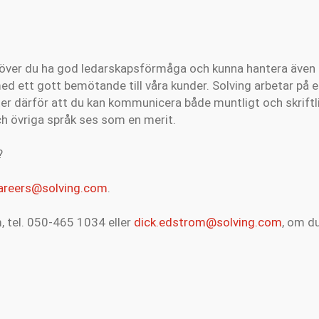
över du ha god ledarskapsförmåga och kunna hantera även
d ett gott bemötande till våra kunder. Solving arbetar på en
r därför att du kan kommunicera både muntligt och skriftli
h övriga språk ses som en merit.
?
areers@solving.com
.
, tel. 050-465 1034 eller
dick.edstrom@solving.com
, om d