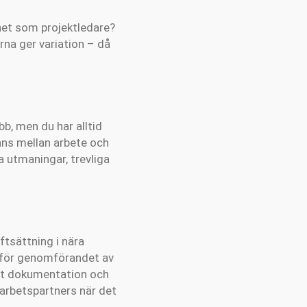
het som projektledare?
rna ger variation – då
bb, men du har alltid
ans mellan arbete och
ta utmaningar, trevliga
iftsättning i nära
 för genomförandet av
amt dokumentation och
marbetspartners när det