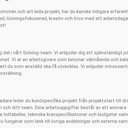
öten och att leda projekt, har du kanske tidigare erfaren
rad, lösningsfokuserad, kreativ och trivs med att arbetsdaga
st!
g del i vårt Solving-team. Vi erbjuder dig ett självständigt jo
amet. Vi är en arbetsgivare som betonar välmående och bal
ll att du som anställd ska få utvecklas. Vi erbjuder intressan
nställning.
edare leder du kundspecifika projekt från projektstart till dr
och ditt team. Dina arbetsuppgifter består av att ansvara
da tidtabeller, tekniska kravspecifikationer och budgeter s
u fungerar som länk till övriga avdelningar och externa sa