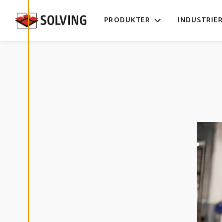
E
D
I
PRODUKTER
INDUSTRIE
G
E
R
A
C
O
O
K
I
E
S
A
V
V
I
S
A
A
L
L
A
A
C