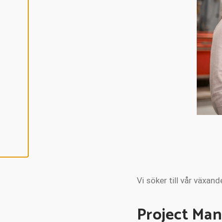
C
E
P
T
E
R
A
A
L
L
A
C
O
O
K
I
E
S
Vi söker till vår växa
Project Ma