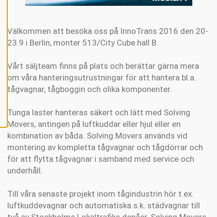
P
T
E
R
A
Välkommen att besöka oss på InnoTrans 2016 den 20-
A
23.9 i Berlin, monter 513/City Cube hall B.
L
L
A
C
Vårt säljteam finns på plats och berättar gärna mera
O
om våra hanteringsutrustningar för att hantera bl.a.
O
K
tågvagnar, tågboggin och olika komponenter.
I
E
S
Tunga laster hanteras säkert och lätt med Solving
Movers, antingen på luftkuddar eller hjul eller en
kombination av båda. Solving Movers används vid
montering av kompletta tågvagnar och tågdörrar och
för att flytta tågvagnar i samband med service och
underhåll.
Till våra senaste projekt inom tågindustrin hör t.ex.
luftkuddevagnar och automatiska s.k. städvagnar till