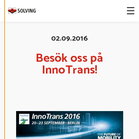
I
G
E
R
A
C
O
O
02.09.2016
K
I
E
S
Besök oss på
InnoTrans!
A
V
V
I
S
A
A
L
L
A
A
C
C
E