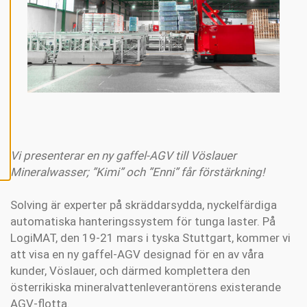
P
T
E
R
A
A
L
L
A
C
O
O
K
I
E
S
Vi presenterar en ny gaffel-AGV till Vöslauer
Mineralwasser; ”Kimi” och ”Enni” får förstärkning!
Solving är experter på skräddarsydda, nyckelfärdiga
automatiska hanteringssystem för tunga laster. På
LogiMAT, den 19-21 mars i tyska Stuttgart, kommer vi
att visa en ny gaffel-AGV designad för en av våra
kunder, Vöslauer, och därmed komplettera den
österrikiska mineralvattenleverantörens existerande
AGV-flotta.