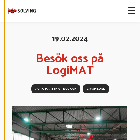
I
G
E
R
A
C
O
O
19.02.2024
K
I
E
S
Besök oss på
LogiMAT
A
V
V
I
S
AUTOMATISKA TRUCKAR
LIVSMEDEL
A
A
L
L
A
A
C
C
E