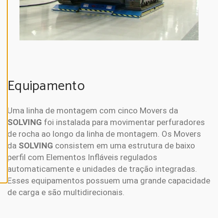
N
E
A
L
L
A
C
C
E
Equipamento
P
T
A
L
Uma linha de montagem com cinco Movers da
L
C
SOLVING
foi instalada para movimentar perfuradores
O
O
de rocha ao longo da linha de montagem. Os Movers
K
da
SOLVING
consistem em uma estrutura de baixo
I
E
perfil com Elementos Infláveis regulados
S
automaticamente e unidades de tração integradas.
Esses equipamentos possuem uma grande capacidade
de carga e são multidirecionais.