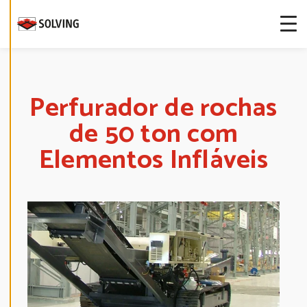
more about
our cookies.
E
D
I
T
Perfurador de rochas
C
O
de 50 ton com
O
K
I
Elementos Infláveis
E
S
E
T
T
I
N
G
S
D
E
C
L
I