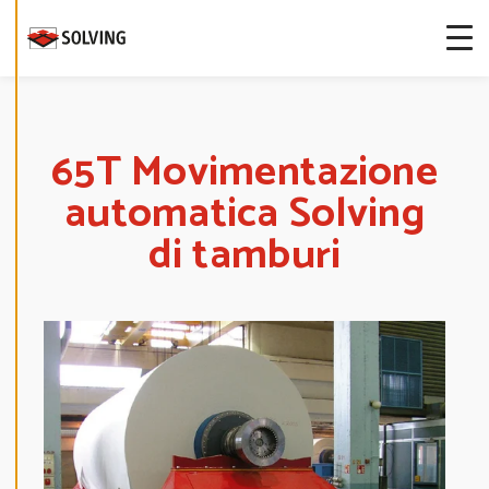
more about
our cookies.
E
D
I
T
65T Movimentazione
C
O
automatica Solving
O
K
I
di tamburi
E
S
E
T
T
I
N
G
S
D
E
C
L
I