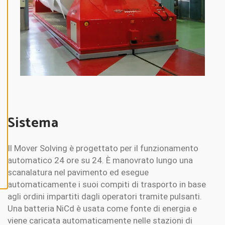
N
E
A
L
L
A
C
C
E
P
T
A
L
L
Sistema
C
O
O
K
Il Mover Solving è progettato per il funzionamento
I
E
automatico 24 ore su 24. È manovrato lungo una
S
scanalatura nel pavimento ed esegue
automaticamente i suoi compiti di trasporto in base
agli ordini impartiti dagli operatori tramite pulsanti.
Una batteria NiCd è usata come fonte di energia e
viene caricata automaticamente nelle stazioni di