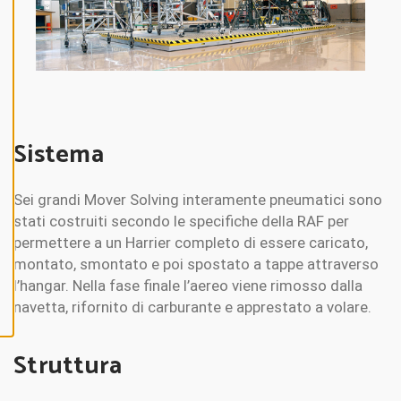
N
E
A
L
L
A
C
C
Sistema
E
P
T
A
L
Sei grandi Mover Solving interamente pneumatici sono
L
C
stati costruiti secondo le specifiche della RAF per
O
permettere a un Harrier completo di essere caricato,
O
K
montato, smontato e poi spostato a tappe attraverso
I
E
l’hangar. Nella fase finale l’aereo viene rimosso dalla
S
navetta, rifornito di carburante e apprestato a volare.
Struttura