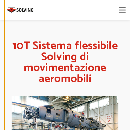
more about
our cookies.
E
D
I
T
10T Sistema flessibile
C
O
Solving di
O
K
I
movimentazione
E
S
E
aeromobili
T
T
I
N
G
S
D
E
C
L
I