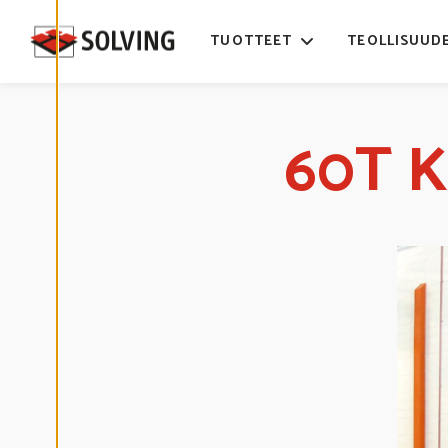
Ä
S
T
TUOTTEET
TEOLLISUUD
E
A
S
E
T
U
K
60T K
S
I
A
K
I
E
L
L
Ä
K
A
I
K
K
I
H