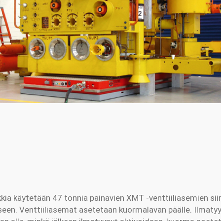
kkia käytetään 47 tonnia painavien XMT -venttiiliasemien si
en. Venttiiliasemat asetetaan kuormalavan päälle. Ilmatyy