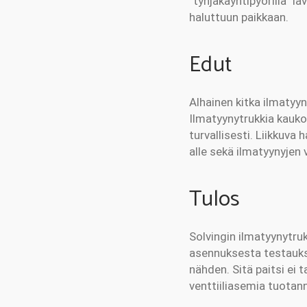
”tyhjäkäyntipyörillä” l
haluttuun paikkaan.
Edut
Alhainen kitka ilmatyyny
Ilmatyynytrukkia kauko
turvallisesti. Liikkuva 
alle sekä ilmatyynyjen
Tulos
Solvingin ilmatyynytruk
asennuksesta testaukse
nähden. Sitä paitsi ei 
venttiiliasemia tuotan