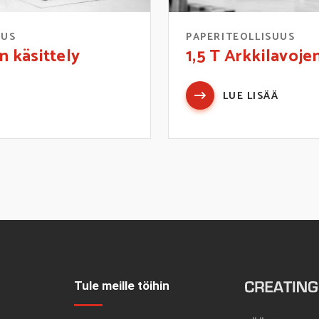
UUS
PAPERITEOLLISUUS
n käsittely
1,5 T Arkkilavojen
LUE LISÄÄ
Tule meille töihin