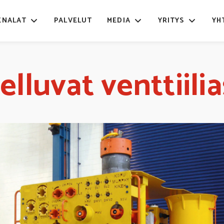
ENALAT
PALVELUT
MEDIA
YRITYS
YH
elluvat venttiili