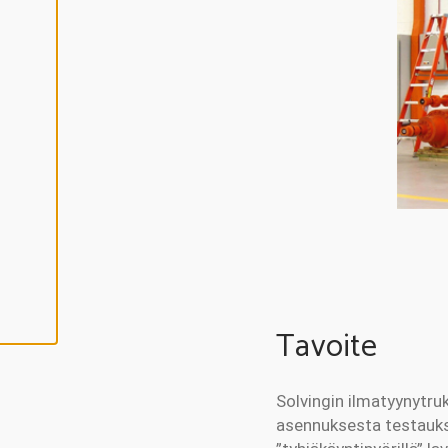
Y
V
Ä
K
S
Y
K
A
I
K
K
I
E
V
Ä
S
T
E
E
T
Tavoite
Solvingin ilmatyynytru
asennuksesta testaukse