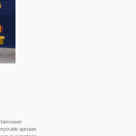
irtämiseen
nytrukki ajetaan