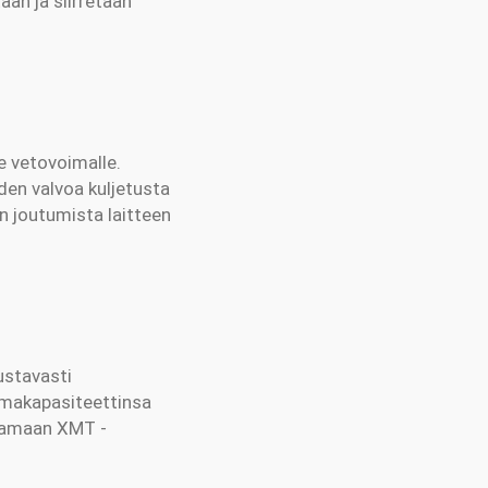
aan ja siirretään
le vetovoimalle.
den valvoa kuljetusta
den joutumista laitteen
oustavasti
ormakapasiteettinsa
ettamaan XMT -