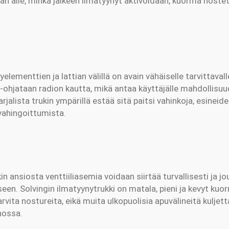
avan alle, minkä jälkeen ilmatyynyt aktivoidaan, kuorma nostet
elementtien ja lattian välillä on avain vähäiselle tarvittaval
-ohjataan radion kautta, mikä antaa käyttäjälle mahdollisuu
harjalista trukin ympärillä estää sitä paitsi vahinkoja, esinei
 vahingoittumista.
in ansiosta venttiiliasemia voidaan siirtää turvallisesti ja j
en. Solvingin ilmatyynytrukki on matala, pieni ja kevyt ku
tarvita nostureita, eikä muita ulkopuolisia apuvälineitä kulj
nossa.