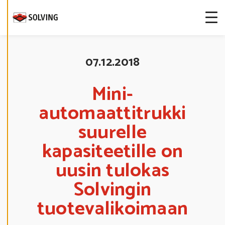
S
T
E
A
S
E
T
U
07.12.2018
K
S
I
A
Mini-
automaattitrukki
K
I
E
suurelle
L
L
kapasiteetille on
Ä
K
A
uusin tulokas
I
K
K
Solvingin
I
tuotevalikoimaan
H
Y