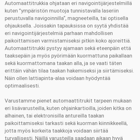
Automaattitrukkia ohjataan eri navigointijärjestelmillä
kuten ”ympäristön muotoja tunnistavalla laseriin
perustuvalla navigoinnilla“, magneeteilla, tai optisella
ohjauksella. Joissakin tapauksissa on syytä yhdistää
eri navigointijärjestelmiä parhaan mahdollisen
paikoittamisen varmistamiseksi pitkin koko ajoreittiä.
Automaattitrukki pystyy ajamaan sekä eteenpäin että
taaksepäin ja myös pyörimään kuormattuna paikallaan
sekä kuormattomana taakan alla, ja se vaati täten
erittäin vähän tilaa taakan hakemiseksi ja siirtämiseksi.
Näin ollen lattiapinta-alaa voidaan hyödyntää
optimaalisesti.
Varustamme pienet automaattitrukit tarpeen mukaan
eri lisävarusteilla, kuten ohjainkartioilla, joiden kitka on
alhainen, tai elektronisilla antureilla taakan
paikoittamiseksi tarkasti sekä kuorman kiinnikkeellä,
jotta myös korkeita taakkoja voidaan siirtää
turvallisesti. Näillä varusteilla saadaan aikaan hyvä