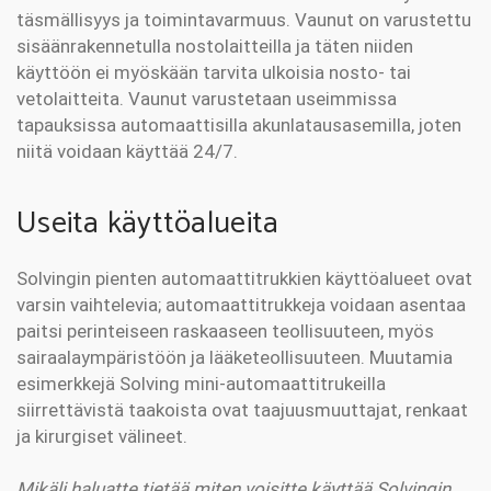
täsmällisyys ja toimintavarmuus. Vaunut on varustettu
sisäänrakennetulla nostolaitteilla ja täten niiden
käyttöön ei myöskään tarvita ulkoisia nosto- tai
vetolaitteita. Vaunut varustetaan useimmissa
tapauksissa automaattisilla akunlatausasemilla, joten
niitä voidaan käyttää 24/7.
Useita käyttöalueita
Solvingin pienten automaattitrukkien käyttöalueet ovat
varsin vaihtelevia; automaattitrukkeja voidaan asentaa
paitsi perinteiseen raskaaseen teollisuuteen, myös
sairaalaympäristöön ja lääketeollisuuteen. Muutamia
esimerkkejä Solving mini-automaattitrukeilla
siirrettävistä taakoista ovat taajuusmuuttajat, renkaat
ja kirurgiset välineet.
Mikäli haluatte tietää miten voisitte käyttää Solvingin