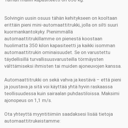
Solvingin uusin osuus tähän kehitykseen on kooltaan
erittäin pieni mini-automaattitrukki, jolla on silti suuri
kuormankantokyky. Pienimmällä
automaattitrukillamme on pienestä koostaan
huolimatta 350 kilon kapasiteetti ja kaikki isomman
automaattitrukin ominaisuudet. Se on varustettu
täydellisillä turvallisuusvarusteilla törmäysten
välttämiseksi ihmisten tai muiden ajoneuvojen kanssa.
Automaattitrukki on sekä vahva ja kestävä – että pieni
ja joustava ja sitä voi käyttää yhtä hyvin raskaassa
teollisuudessa kuin sairaalan puhdastiloissa. Maksimi
ajonopeus on 1,1 m/s.
Ota yhteyttä myyntitiimiin saadaksesi lisää tietoja
automaattitrukeistamme: