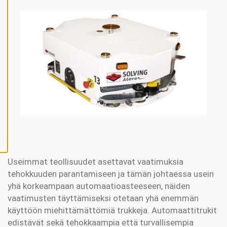
V
Ä
K
S
Y
K
A
I
K
K
I
E
V
Ä
S
T
E
E
T
Useimmat teollisuudet asettavat vaatimuksia
tehokkuuden parantamiseen ja tämän johtaessa usein
yhä korkeampaan automaatioasteeseen, näiden
vaatimusten täyttämiseksi otetaan yhä enemmän
käyttöön miehittämättömiä trukkeja. Automaattitrukit
edistävät sekä tehokkaampia että turvallisempia