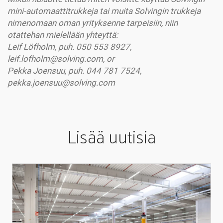
mini-automaattitrukkeja tai muita Solvingin trukkeja
nimenomaan oman yrityksenne tarpeisiin, niin
otattehan mielellään yhteyttä
:
Leif Löfholm, puh. 050 553 8927,
leif.lofholm@solving.com, or
Pekka Joensuu, puh. 044 781 7524,
pekka.joensuu@solving.com
Lisää uutisia