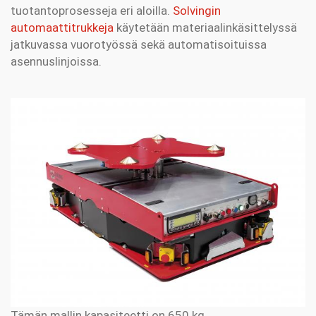
tuotantoprosesseja eri aloilla.
Solvingin
automaattitrukkeja
käytetään materiaalinkäsittelyssä
jatkuvassa vuorotyössä sekä automatisoituissa
asennuslinjoissa.
Tämän mallin kapasiteetti on 650 kg.