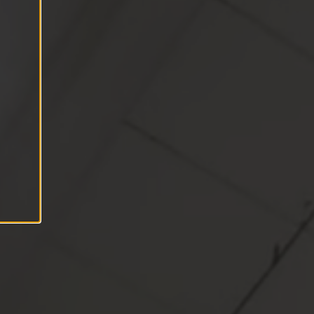
C
E
P
T
E
R
A
A
L
L
A
C
O
O
K
I
E
S