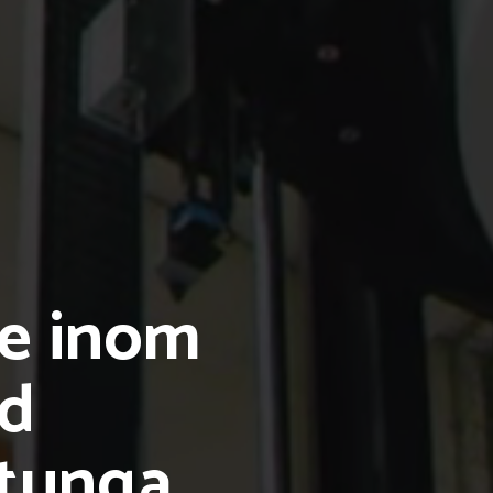
e inom
ad
 tunga