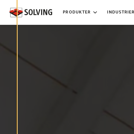
E
D
I
PRODUKTER
INDUSTRIE
G
E
R
A
C
O
O
K
I
E
S
A
V
V
I
S
A
A
L
L
A
A
C