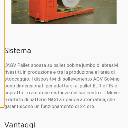
N
E
A
L
L
A
C
C
E
Sistema
P
T
A
L
L’AGV Pallet sposta su pallet bobine jumbo di abrasivi
L
C
rivestiti, in produzione e tra la produzione e l’area di
O
O
stoccaggio. I dispositivi di sollevamento AGV Solving
K
sono dimensionati per adattarsi ai pallet EUR e FIN e
I
E
soprattutto a estese distanze dal baricentro. Il Mover
S
è dotato di batterie NiCd a ricarica automatica, che
garantiscono un funzionamento di 24 ore.
Vantaggi