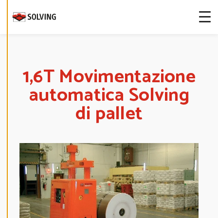
more about
our cookies.
E
D
I
T
1,6T Movimentazione
C
O
automatica Solving
O
K
I
di pallet
E
S
E
T
T
I
N
G
S
D
E
C
L
I