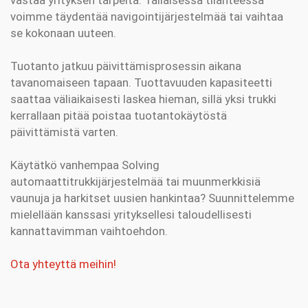
vastaa yrityksen tarpeita. Tällaisessa tilanteessa
voimme täydentää navigointijärjestelmää tai vaihtaa
se kokonaan uuteen.
Tuotanto jatkuu päivittämisprosessin aikana
tavanomaiseen tapaan. Tuottavuuden kapasiteetti
saattaa väliaikaisesti laskea hieman, sillä yksi trukki
kerrallaan pitää poistaa tuotantokäytöstä
päivittämistä varten.
Käytätkö vanhempaa Solving
automaattitrukkijärjestelmää tai muunmerkkisiä
vaunuja ja harkitset uusien hankintaa? Suunnittelemme
mielellään kanssasi yrityksellesi taloudellisesti
kannattavimman vaihtoehdon.
Ota yhteyttä meihin!