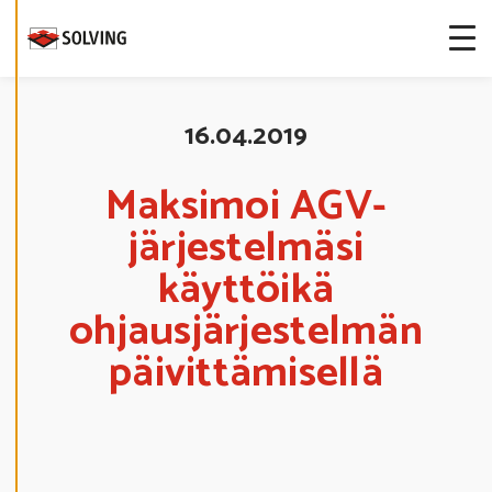
S
T
E
A
S
E
T
U
16.04.2019
K
S
I
A
Maksimoi AGV-
järjestelmäsi
K
I
E
käyttöikä
L
L
ohjausjärjestelmän
Ä
K
A
päivittämisellä
I
K
K
I
H
Y