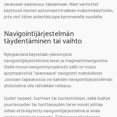
varaosien saatavuus takaamaan. Näin varmistat
käytössä olevien automaattitrukkien maksimikäyttöiän,
jota voit täten pidentää jopa kymmenellä vuodella.
Navigointijärjestelmän
täydentäminen tai vaihto
Nykypäivänä käytetään yleisimpinä
navigointijärjestelminä laser ja magneettinavigointia.
Siellä missä navigointiympäristö sallii on myös
ajoympäristöä ”skannaava” navigointi mahdollinen.
Joissain tapauksissa voi kahden navigointijärjestelmän
yhdistelmä olla tehokkain ratkaisu.
Uudet tarpeet, tuotteet tai tuotantolinjat, sekä lisätyn
joustavuuden tai tuottavuuden tarve voivat johtaa
siihen että käytetty navigointijärjestelmä ei enää