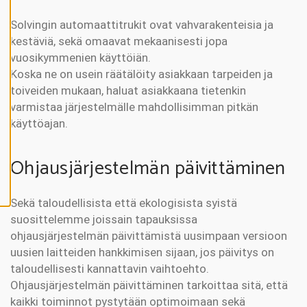
V
Ä
K
Solvingin automaattitrukit ovat vahvarakenteisia ja
S
Y
kestäviä, sekä omaavat mekaanisesti jopa
K
vuosikymmenien käyttöiän.
A
I
Koska ne on usein räätälöity asiakkaan tarpeiden ja
K
K
toiveiden mukaan, haluat asiakkaana tietenkin
I
varmistaa järjestelmälle mahdollisimman pitkän
E
V
käyttöajan.
Ä
S
T
E
Ohjausjärjestelmän päivittäminen
E
T
Sekä taloudellisista että ekologisista syistä
suosittelemme joissain tapauksissa
ohjausjärjestelmän päivittämistä uusimpaan versioon
uusien laitteiden hankkimisen sijaan, jos päivitys on
taloudellisesti kannattavin vaihtoehto.
Ohjausjärjestelmän päivittäminen tarkoittaa sitä, että
kaikki toiminnot pystytään optimoimaan sekä