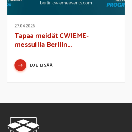
27.04.2026
Tapaa meidät CWIEME-
messuilla Berliin...
LUE LISÄÄ