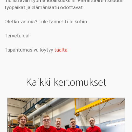
mullistaviin työmahdollisuuksiin. Pietarsaaren seudun
työpaikat ja elämänlaatu odottavat.
Oletko valmis? Tule tänne! Tule kotiin.
Tervetuloa!
Tapahtumasivu löytyy
täältä
.
Kaikki kertomukset