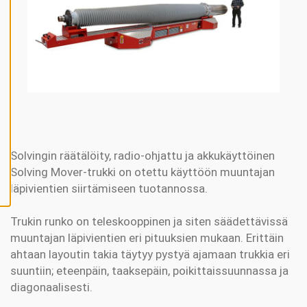
V
Ä
K
S
Y
K
A
I
K
K
I
E
V
Ä
S
T
E
Solvingin räätälöity, radio-ohjattu ja akkukäyttöinen
E
Solving Mover-trukki on otettu käyttöön muuntajan
T
läpivientien siirtämiseen tuotannossa.
Trukin runko on teleskooppinen ja siten säädettävissä
muuntajan läpivientien eri pituuksien mukaan. Erittäin
ahtaan layoutin takia täytyy pystyä ajamaan trukkia eri
suuntiin; eteenpäin, taaksepäin, poikittaissuunnassa ja
diagonaalisesti.