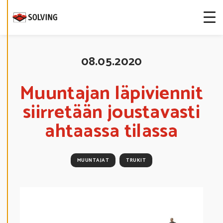
S
T
E
A
S
E
T
U
08.05.2020
K
S
I
A
Muuntajan läpiviennit
siirretään joustavasti
K
I
E
ahtaassa tilassa
L
L
Ä
K
A
MUUNTAJAT
TRUKIT
I
K
K
I
H
Y