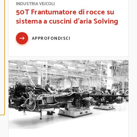
N
INDUSTRIA VEICOLI
E
50T Frantumatore di rocce su
A
L
sistema a cuscini d’aria Solving
L
A
APPROFONDISCI
C
C
E
P
T
A
L
L
C
O
O
K
I
E
S