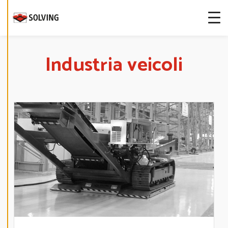
more about
our cookies.
E
Industria veicoli
D
I
T
C
O
O
K
I
E
S
E
T
T
I
N
G
S
D
E
C
L
I