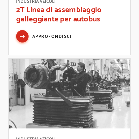
INDUSTRIA VEICOLI
2T Linea di assemblaggio
galleggiante per autobus
APPROFONDISCI