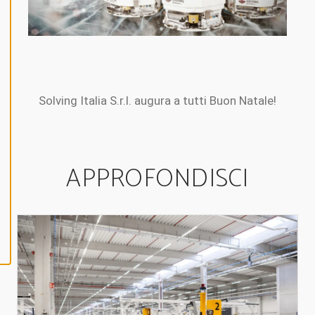
N
E
A
L
L
A
C
Solving Italia S.r.l. augura a tutti Buon Natale!
C
E
P
T
A
L
L
APPROFONDISCI
C
O
O
K
I
E
S