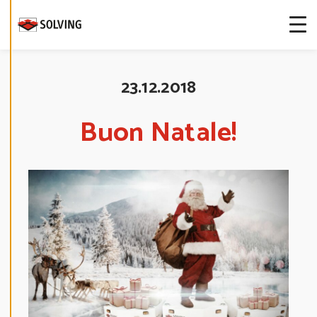
more about
our cookies.
E
D
23.12.2018
I
T
C
O
Buon Natale!
O
K
I
E
S
E
T
T
I
N
G
S
D
E
C
L
I