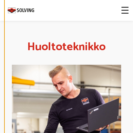
S
T
E
A
S
E
T
U
K
S
Huoltoteknikko
I
A
K
I
E
L
L
Ä
K
A
I
K
K
I
H
Y