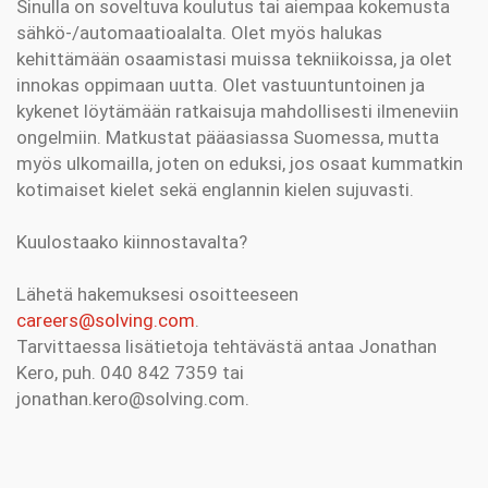
Sinulla on soveltuva koulutus tai aiempaa kokemusta
sähkö-/automaatioalalta. Olet myös halukas
kehittämään osaamistasi muissa tekniikoissa, ja olet
innokas oppimaan uutta. Olet vastuuntuntoinen ja
kykenet löytämään ratkaisuja mahdollisesti ilmeneviin
ongelmiin. Matkustat pääasiassa Suomessa, mutta
myös ulkomailla, joten on eduksi, jos osaat kummatkin
kotimaiset kielet sekä englannin kielen sujuvasti.
Kuulostaako kiinnostavalta?
Lähetä hakemuksesi osoitteeseen
careers@solving.com
.
Tarvittaessa lisätietoja tehtävästä antaa Jonathan
Kero, puh. 040 842 7359 tai
jonathan.kero@solving.com.