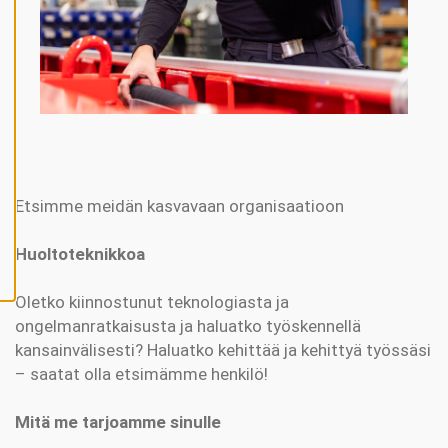
V
Ä
K
S
Y
K
A
I
K
K
I
E
V
Ä
S
Etsimme meidän kasvavaan organisaatioon
T
E
E
Huoltoteknikkoa
T
Oletko kiinnostunut teknologiasta ja
ongelmanratkaisusta ja haluatko työskennellä
kansainvälisesti? Haluatko kehittää ja kehittyä työssäsi
– saatat olla etsimämme henkilö!
Mitä me tarjoamme sinulle