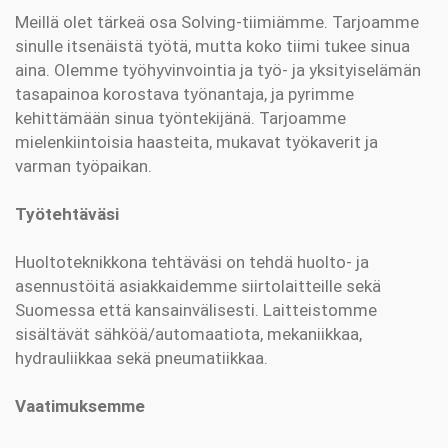
Meillä olet tärkeä osa Solving-tiimiämme. Tarjoamme
sinulle itsenäistä työtä, mutta koko tiimi tukee sinua
aina. Olemme työhyvinvointia ja työ- ja yksityiselämän
tasapainoa korostava työnantaja, ja pyrimme
kehittämään sinua työntekijänä. Tarjoamme
mielenkiintoisia haasteita, mukavat työkaverit ja
varman työpaikan.
Työtehtäväsi
Huoltoteknikkona tehtäväsi on tehdä huolto- ja
asennustöitä asiakkaidemme siirtolaitteille sekä
Suomessa että kansainvälisesti. Laitteistomme
sisältävät sähköä/automaatiota, mekaniikkaa,
hydrauliikkaa sekä pneumatiikkaa.
Vaatimuksemme