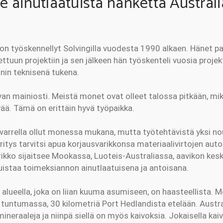
ee ainutlaatuista hanketta Austral
a
on työskennellyt Solvingilla vuodesta 1990 alkaen. Hänet pal
uun projektiin ja sen jälkeen hän työskenteli vuosia projekt
nin teknisenä tukena.
ivan mainiosti. Meistä monet ovat olleet talossa pitkään, mi
vää. Tämä on erittäin hyvä työpaikka.
arrella ollut monessa mukana, mutta työtehtävistä yksi no
ritys tarvitsi apua korjausvarikkonsa materiaalivirtojen auto
rikko sijaitsee Mookassa, Luoteis-Australiassa, aavikon keske
uistaa toimeksiannon ainutlaatuisena ja antoisana.
alueella, joka on liian kuuma asumiseen, on haasteellista. M
 tuntumassa, 30 kilometriä Port Hedlandista etelään. Aust
mineraaleja ja niinpä siellä on myös kaivoksia. Jokaisella ka