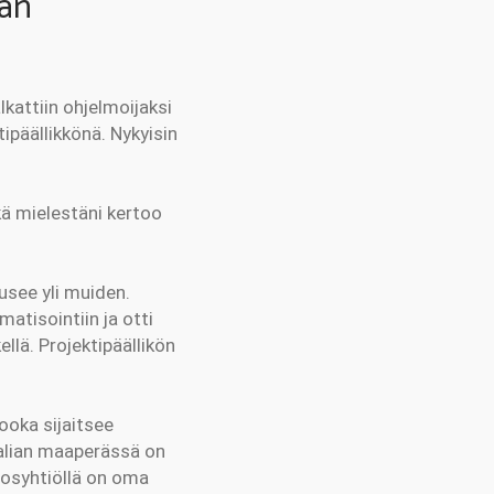
ian
kattiin ohjelmoijaksi
ipäällikkönä. Nykyisin
kä mielestäni kertoo
usee yli muiden.
matisointiin ja otti
llä. Projektipäällikön
ooka sijaitsee
ralian maaperässä on
ivosyhtiöllä on oma