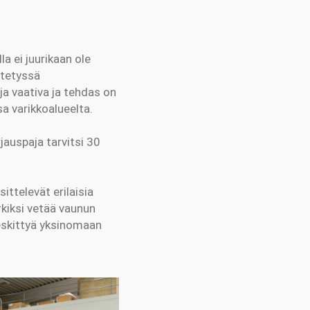
a ei juurikaan ole
ytetyssä
ja vaativa ja tehdas on
sa varikkoalueelta.
jauspaja tarvitsi 30
ittelevät erilaisia
rkiksi vetää vaunun
keskittyä yksinomaan