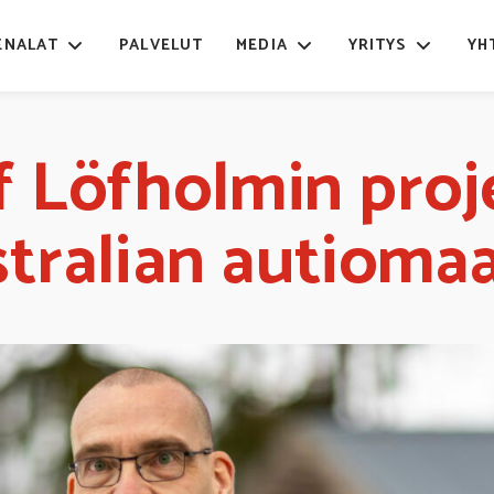
ENALAT
PALVELUT
MEDIA
YRITYS
YH
f Löfholmin proj
tralian autioma