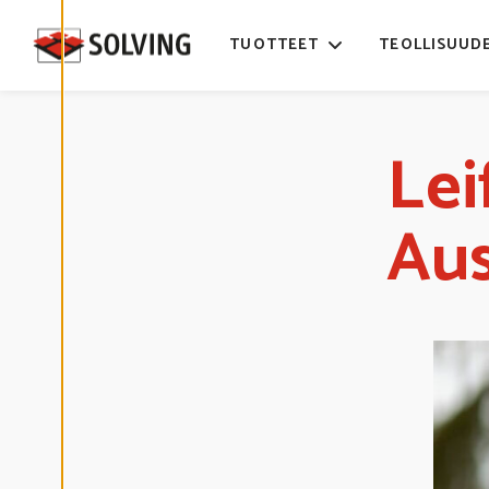
Ä
S
T
TUOTTEET
TEOLLISUUD
E
A
S
E
T
U
K
Lei
S
I
A
Aus
K
I
E
L
L
Ä
K
A
I
K
K
I
H