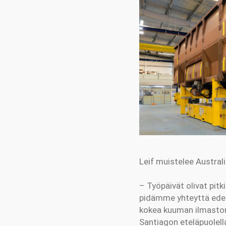
Leif muistelee Austral
– Työpäivät olivat pitk
pidämme yhteyttä edell
kokea kuuman ilmaston 
Santiagon eteläpuolella