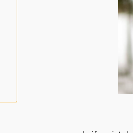
Y
V
Ä
K
S
Y
K
A
I
K
K
I
E
V
Ä
S
T
E
E
T