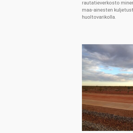
rautatieverkosto minera
maa-ainesten kuljetust
huoltovarikolla.