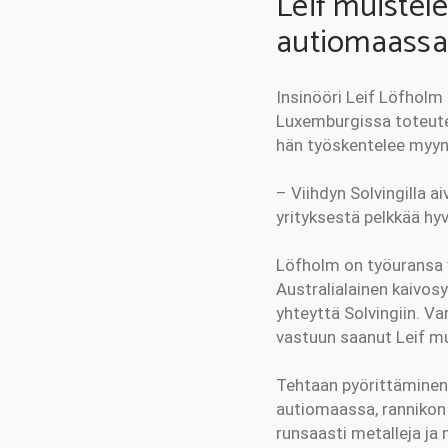
Leif muistel
autiomaass
Insinööri Leif Löfholm 
Luxemburgissa toteutett
hän työskentelee myyn
– Viihdyn Solvingilla a
yrityksestä pelkkää hy
Löfholm on työuransa v
Australialainen kaivosy
yhteyttä Solvingiin. Va
vastuun saanut Leif m
Tehtaan pyörittäminen 
autiomaassa, rannikon
runsaasti metalleja ja 