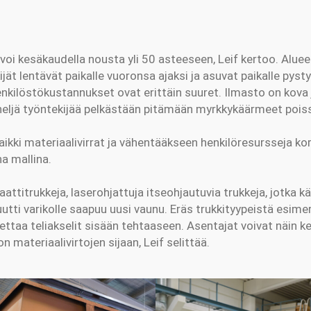
i kesäkaudella nousta yli 50 asteeseen, Leif kertoo. Alueell
jät lentävät paikalle vuoronsa ajaksi ja asuvat paikalle pyst
enkilöstökustannukset ovat erittäin suuret. Ilmasto on kova 
neljä työntekijää pelkästään pitämään myrkkykäärmeet pois
kki materiaalivirrat ja vähentääkseen henkilöresursseja kor
na mallina.
itrukkeja, laserohjattuja itseohjautuvia trukkeja, jotka käs
utti varikolle saapuu uusi vaunu. Eräs trukkityypeistä esime
jettaa teliakselit sisään tehtaaseen. Asentajat voivat näin 
n materiaalivirtojen sijaan, Leif selittää.