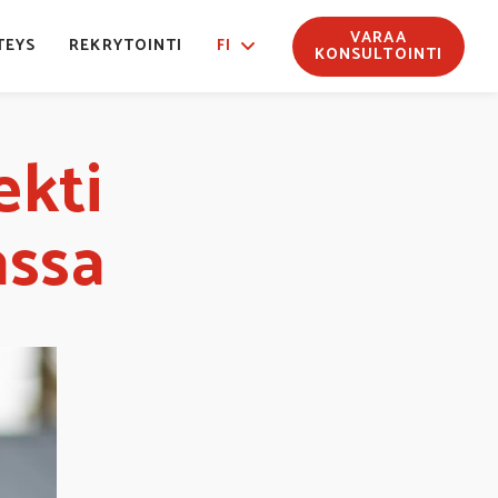
VARAA
TEYS
REKRYTOINTI
FI
KONSULTOINTI
ekti
assa