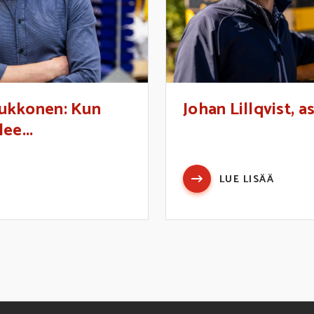
ukkonen: Kun
Johan Lillqvist, a
ee...
LUE LISÄÄ