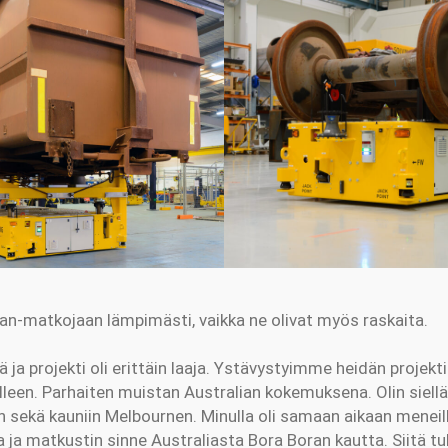
ian-matkojaan lämpimästi, vaikka ne olivat myös raskaita.
iä ja projekti oli erittäin laaja. Ystävystyimme heidän projekt
een. Parhaiten muistan Australian kokemuksena. Olin siellä 
sekä kauniin Melbournen. Minulla oli samaan aikaan meneill
 ja matkustin sinne Australiasta Bora Boran kautta. Siitä tu