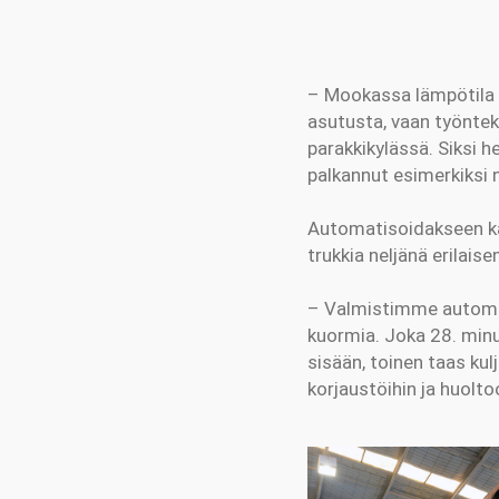
– Mookassa lämpötila vo
asutusta, vaan työnteki
parakkikylässä. Siksi h
palkannut esimerkiksi 
Automatisoidakseen kai
trukkia neljänä erilaise
– Valmistimme automaatt
kuormia. Joka 28. minu
sisään, toinen taas kul
korjaustöihin ja huoltoo