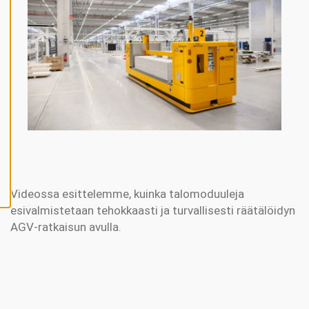
V
Ä
K
S
Y
K
A
I
K
K
I
E
V
Ä
S
T
E
E
T
Videossa esittelemme, kuinka talomoduuleja
esivalmistetaan tehokkaasti ja turvallisesti räätälöidyn
AGV-ratkaisun avulla.