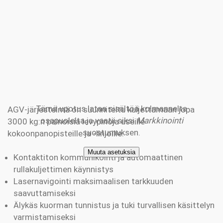
AGV-järjestelmä on suunniteltu kuljettamaan jopa
3000 kg:n painoisia levypinoja useille
kokoonpanopisteille ja -linjoille.
Kontaktiton kommunikointi ja automaattinen
rullakuljettimen käynnistys
Lasernavigointi maksimaalisen tarkkuuden
saavuttamiseksi
Älykäs kuorman tunnistus ja tuki turvallisen käsittelyn
varmistamiseksi