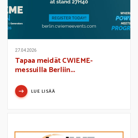
27.04.2026
Tapaa meidät CWIEME-
messuilla Berliin...
LUE LISÄÄ