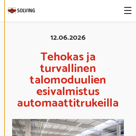
S
T
E
A
S
E
T
U
12.06.2026
K
S
I
A
Tehokas ja
turvallinen
K
I
E
talomoduulien
L
L
esivalmistus
Ä
K
A
automaattitrukeilla
I
K
K
I
H
Y