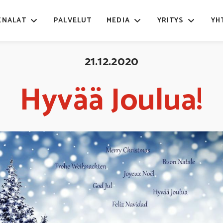
ENALAT
PALVELUT
MEDIA
YRITYS
YH
21.12.2020
Hyvää Joulua!