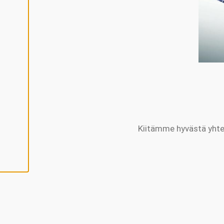
Y
V
Ä
K
S
Y
K
A
I
K
K
I
E
V
Ä
S
T
E
E
Kiitämme hyvästä yhtei
T