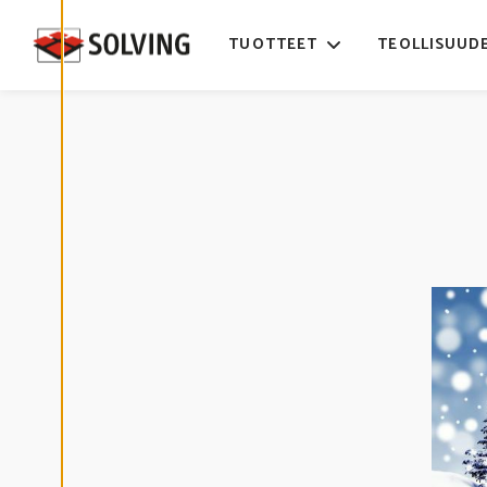
Ä
S
T
TUOTTEET
TEOLLISUUD
E
A
S
E
T
U
K
S
I
A
K
I
E
L
L
Ä
K
A
I
K
K
I
H