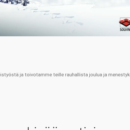
styöstä ja toivotamme teille rauhallista joulua ja menesty