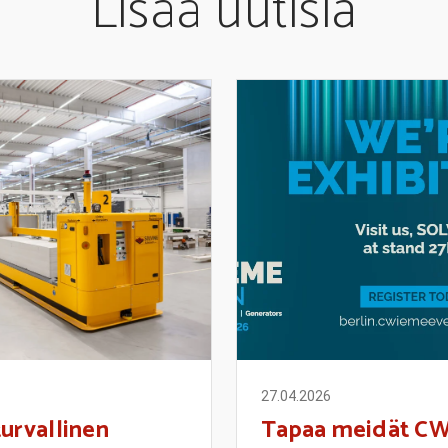
Lisää uutisia
27.04.2026
urvallinen
Tapaa meidät C