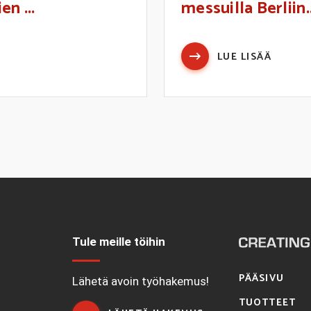
n ...
messuilla Berliin..
LUE LISÄÄ
Tule meille töihin
PÄÄSIVU
1
Lähetä avoin työhakemus!
TUOTTEET