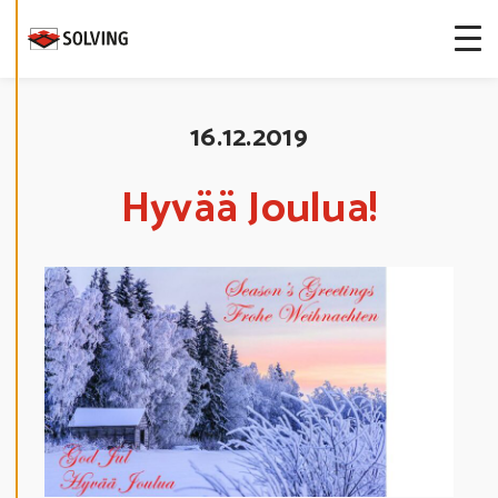
S
T
E
A
S
E
T
U
16.12.2019
K
S
I
A
Hyvää Joulua!
K
I
E
L
L
Ä
K
A
I
K
K
I
H
Y