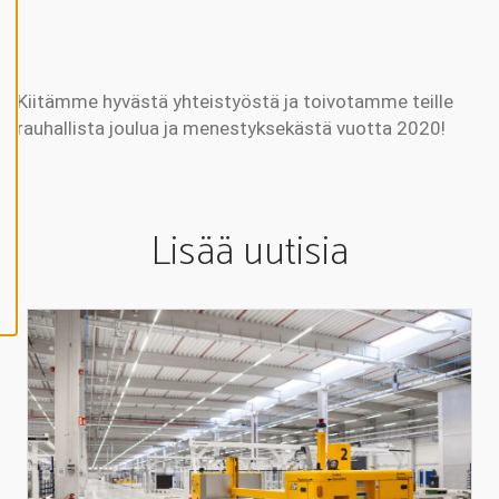
V
Ä
K
S
Y
K
A
Kiitämme hyvästä yhteistyöstä ja toivotamme teille
I
K
rauhallista joulua ja menestyksekästä vuotta 2020!
K
I
E
V
Ä
S
Lisää uutisia
T
E
E
T