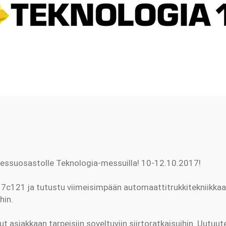
messuosastolle Teknologia-messuilla! 10-12.10.2017!
7c121 ja tutustu viimeisimpään automaattitrukkitekniikkaan
hin.
t asiakkaan tarpeisiin soveltuviin siirtoratkaisuihin. Uutu