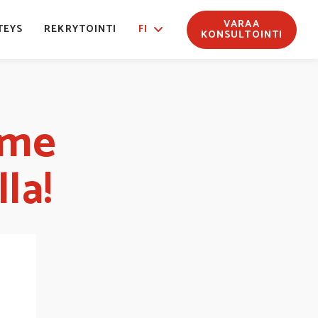
VARAA
TEYS
REKRYTOINTI
FI
KONSULTOINTI
mme
la!