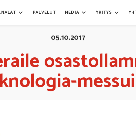
ENALAT
PALVELUT
MEDIA
YRITYS
YH
05.10.2017
eraile osastolla
knologia-messuil