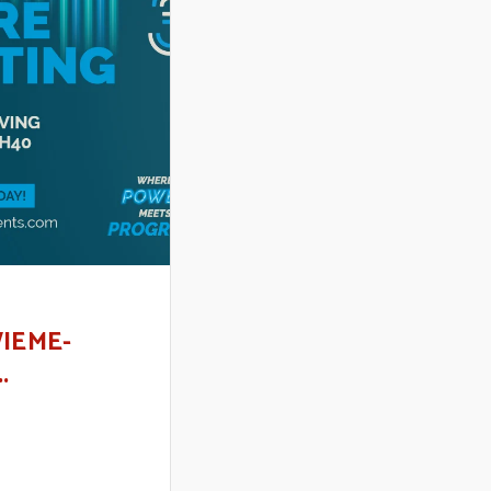
WIEME-
.