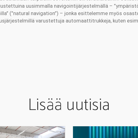
ustettuina uusimmalla navigointijärjestelmällä – ”ympäris
nilla” (”natural navigation”) – jonka esittelemme myös os
usjärjestelmillä varustettuja automaattitrukkeja, kuten esim. 
Lisää uutisia