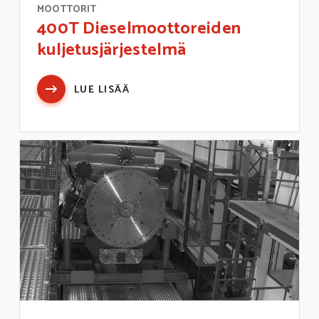
MOOTTORIT
400T Dieselmoottoreiden
kuljetusjärjestelmä
LUE LISÄÄ