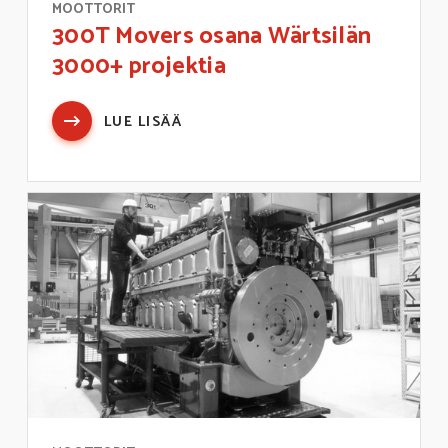
MOOTTORIT
300T Movers osana Wärtsilän
3000+ projektia
LUE LISÄÄ