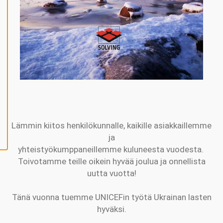
V
Ä
K
S
Y
K
A
I
K
K
I
E
V
Ä
S
T
E
E
Lämmin kiitos henkilökunnalle, kaikille asiakkaillemme
T
ja
yhteistyökumppaneillemme kuluneesta vuodesta.
Toivotamme teille oikein hyvää joulua ja onnellista
uutta vuotta!
Tänä vuonna tuemme UNICEFin työtä Ukrainan lasten
hyväksi.