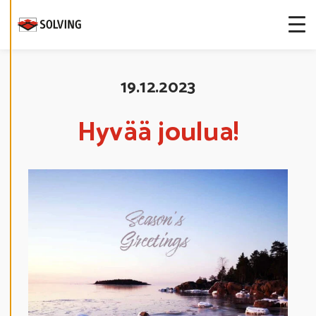
S
T
E
A
S
E
T
U
19.12.2023
K
S
I
A
Hyvää joulua!
K
I
E
L
L
Ä
K
A
I
K
K
I
H
Y